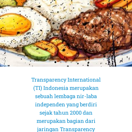
Transparency International
(TI) Indonesia merupakan
sebuah lembaga nir-laba
independen yang berdiri
sejak tahun 2000 dan
merupakan bagian dari
AMICUS CURIAE (Sahabat Pengadilan)
AMICUS CURIAE (Sahabat Pengadilan)
AMICUS CURIAE (Sahabat Pengadilan)
CORRUPTION RISK ASSESSMENT (CRA)
CORRUPTION RISK ASSESSMENT (CRA)
CORRUPTION RISK ASSESSMENT (CRA)
PELUANG DAN TANTANGAN
PELUANG DAN TANTANGAN
PELUANG DAN TANTANGAN
jaringan Transparency