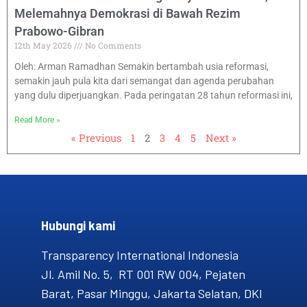
Melemahnya Demokrasi di Bawah Rezim
Prabowo-Gibran
12th May 2026
No Comments
Oleh: Arman Ramadhan Semakin bertambah usia reformasi,
semakin jauh pula kita dari semangat dan agenda perubahan
yang dulu diperjuangkan. Pada peringatan 28 tahun reformasi ini,
Read More »
« Previous
1
2
3
4
5
Next »
Hubungi kami​
Transparency International Indonesia
Jl. Amil No. 5, RT 001 RW 004, Pejaten
Barat, Pasar Minggu, Jakarta Selatan, DKI