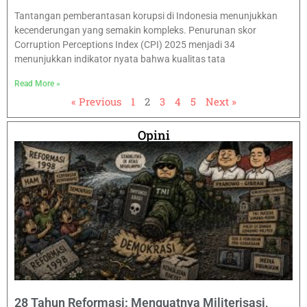
Tantangan pemberantasan korupsi di Indonesia menunjukkan
kecenderungan yang semakin kompleks. Penurunan skor
Corruption Perceptions Index (CPI) 2025 menjadi 34
menunjukkan indikator nyata bahwa kualitas tata
Read More »
« Previous
1
2
3
4
5
Next »
Opini
28 Tahun Reformasi: Menguatnya Militerisasi,