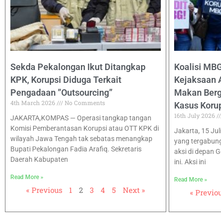
Sekda Pekalongan Ikut Ditangkap
Koalisi MB
KPK, Korupsi Diduga Terkait
Kejaksaan 
Pengadaan ”Outsourcing”
Makan Bergi
4th March 2026
No Comments
Kasus Koru
16th July 2026
JAKARTA,KOMPAS — Operasi tangkap tangan
Komisi Pemberantasan Korupsi atau OTT KPK di
Jakarta, 15 Jul
wilayah Jawa Tengah tak sebatas menangkap
yang tergabun
Bupati Pekalongan Fadia Arafiq. Sekretaris
aksi di depan 
Daerah Kabupaten
ini. Aksi ini
Read More »
Read More »
« Previous
1
2
3
4
5
Next »
« Previo