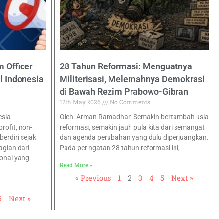
 Officer
28 Tahun Reformasi: Menguatnya
l Indonesia
Militerisasi, Melemahnya Demokrasi
di Bawah Rezim Prabowo-Gibran
12th May 2026
No Comments
esia
Oleh: Arman Ramadhan Semakin bertambah usia
ofit, non-
reformasi, semakin jauh pula kita dari semangat
erdiri sejak
dan agenda perubahan yang dulu diperjuangkan.
agian dari
Pada peringatan 28 tahun reformasi ini,
ional yang
Read More »
« Previous
1
2
3
4
5
Next »
5
Next »