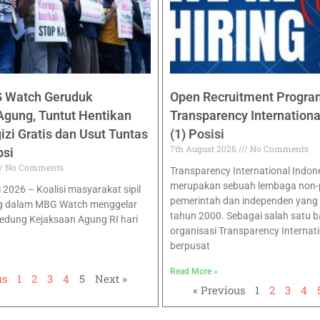
G Watch Geruduk
Open Recruitment Program
Agung, Tuntut Hentikan
Transparency Internationa
zi Gratis dan Usut Tuntas
(1) Posisi
7th August 2026
No Comments
psi
No Comments
Transparency International Indon
merupakan sebuah lembaga non-pr
i 2026 – Koalisi masyarakat sipil
pemerintah dan independen yang b
g dalam MBG Watch menggelar
tahun 2000. Sebagai salah satu b
Gedung Kejaksaan Agung RI hari
organisasi Transparency Internat
berpusat
Read More »
us
1
2
3
4
5
Next »
« Previous
1
2
3
4