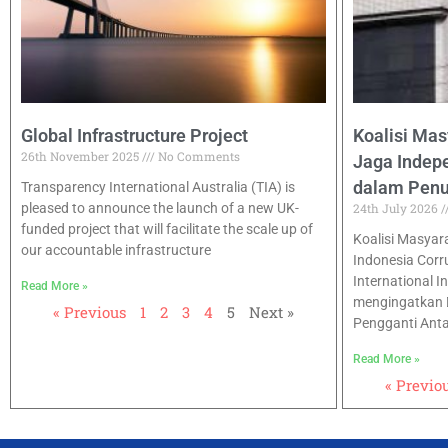
Global Infrastructure Project
Koalisi Mas
26th November 2025
No Comments
Jaga Inde
dalam Pen
Transparency International Australia (TIA) is
pleased to announce the launch of a new UK-
24th July 2026
funded project that will facilitate the scale up of
Koalisi Masyarak
our accountable infrastructure
Indonesia Corr
International I
Read More »
mengingatkan 
« Previous
1
2
3
4
5
Next »
Pengganti Ant
Read More »
« Previo