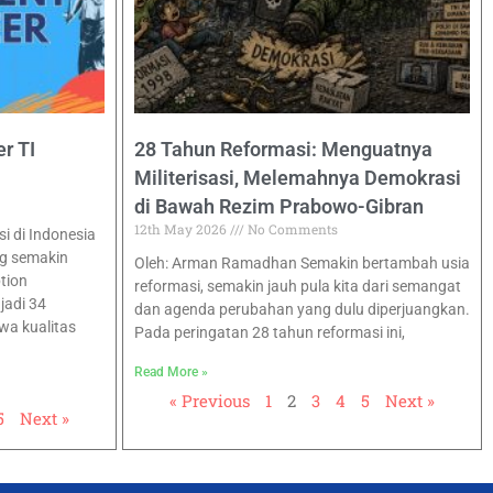
r TI
28 Tahun Reformasi: Menguatnya
Militerisasi, Melemahnya Demokrasi
di Bawah Rezim Prabowo-Gibran
12th May 2026
No Comments
 di Indonesia
g semakin
Oleh: Arman Ramadhan Semakin bertambah usia
tion
reformasi, semakin jauh pula kita dari semangat
jadi 34
dan agenda perubahan yang dulu diperjuangkan.
wa kualitas
Pada peringatan 28 tahun reformasi ini,
Read More »
« Previous
1
2
3
4
5
Next »
5
Next »