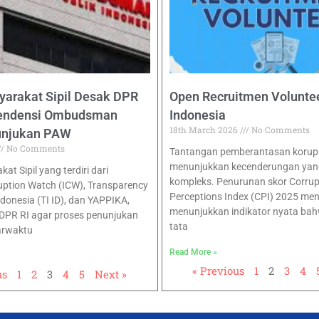
yarakat Sipil Desak DPR
Open Recruitmen Voluntee
pendensi Ombudsman
Indonesia
18th March 2026
No Comments
unjukan PAW
No Comments
Tantangan pemberantasan korupsi
menunjukkan kecenderungan yan
at Sipil yang terdiri dari
kompleks. Penurunan skor Corrup
uption Watch (ICW), Transparency
Perceptions Index (CPI) 2025 men
ndonesia (TI ID), dan YAPPIKA,
menunjukkan indikator nyata bah
DPR RI agar proses penunjukan
tata
arwaktu
Read More »
« Previous
1
2
3
4
us
1
2
3
4
5
Next »