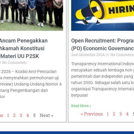
 Ancam Penegakkan
Open Recruitment: Progra
kamah Konstitusi
(PO) Economic Governance
2nd December 2024
No Comment
i Materi UU P2SK
No Comments
Transparency International Indon
merupakan sebuah lembaga non-pr
i 2026 – Koalisi Anti-Pencucian
pemerintah dan independen yang b
a menyerahkan permohonan uji
tahun 2000. Sebagai salah satu b
al review) Undang-Undang Nomor 4
organisasi Transparency Internat
ntang Pengembangan dan
berpusat
tor
Read More »
« Previous
1
2
3
4
us
1
2
3
4
5
Next »