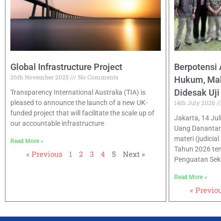
Global Infrastructure Project
Berpotensi
26th November 2025
No Comments
Hukum, Mah
Didesak Uj
Transparency International Australia (TIA) is
pleased to announce the launch of a new UK-
14th July 2026
funded project that will facilitate the scale up of
Jakarta, 14 Jul
our accountable infrastructure
Uang Danantar
materi (judici
Read More »
Tahun 2026 te
« Previous
1
2
3
4
5
Next »
Penguatan Sek
Read More »
« Previo