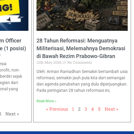
m Officer
28 Tahun Reformasi: Menguatnya
 (1 posisi)
Militerisasi, Melemahnya Demokrasi
s
di Bawah Rezim Prabowo-Gibran
12th May 2026
No Comments
esia
ofit, non-
Oleh: Arman Ramadhan Semakin bertambah usia
erdiri sejak
reformasi, semakin jauh pula kita dari semangat
agian dari
dan agenda perubahan yang dulu diperjuangkan.
ional yang
Pada peringatan 28 tahun reformasi ini,
Read More »
« Previous
1
2
3
4
5
Next »
5
Next »