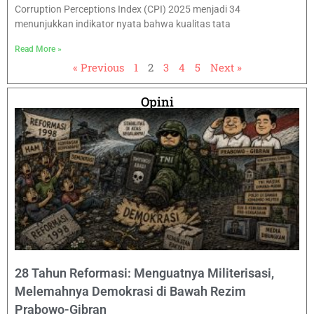
Corruption Perceptions Index (CPI) 2025 menjadi 34
menunjukkan indikator nyata bahwa kualitas tata
Read More »
« Previous
1
2
3
4
5
Next »
Opini
28 Tahun Reformasi: Menguatnya Militerisasi,
Melemahnya Demokrasi di Bawah Rezim
Prabowo-Gibran