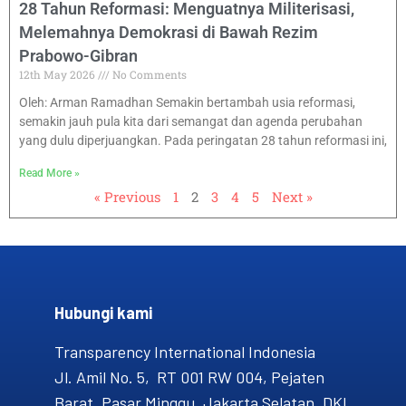
28 Tahun Reformasi: Menguatnya Militerisasi,
Melemahnya Demokrasi di Bawah Rezim
Prabowo-Gibran
12th May 2026
No Comments
Oleh: Arman Ramadhan Semakin bertambah usia reformasi,
semakin jauh pula kita dari semangat dan agenda perubahan
yang dulu diperjuangkan. Pada peringatan 28 tahun reformasi ini,
Read More »
« Previous
1
2
3
4
5
Next »
Hubungi kami​
Transparency International Indonesia
Jl. Amil No. 5, RT 001 RW 004, Pejaten
Barat, Pasar Minggu, Jakarta Selatan, DKI