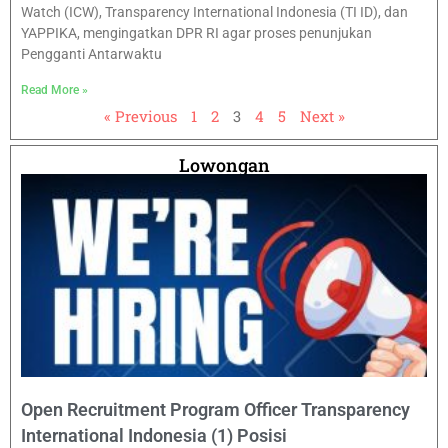
Watch (ICW), Transparency International Indonesia (TI ID), dan
YAPPIKA, mengingatkan DPR RI agar proses penunjukan
Pengganti Antarwaktu
Read More »
« Previous
1
2
3
4
5
Next »
Lowongan
Open Recruitment Program Officer Transparency
International Indonesia (1) Posisi