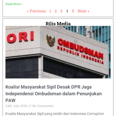
Read More »
« Previous
1
2
3
4
5
Next »
Rilis Media
Koalisi Masyarakat Sipil Desak DPR Jaga
Independensi Ombudsman dalam Penunjukan
PAW
24th July 2026
No Comments
Koalisi Masyarakat Sipil yang terdiri dari Indonesia Corruption