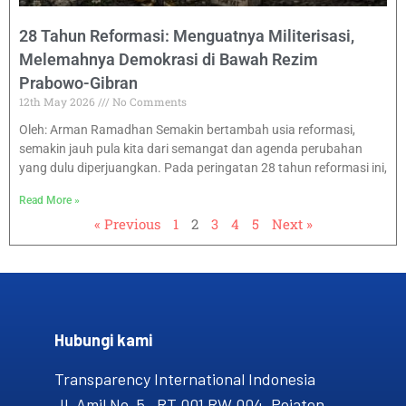
28 Tahun Reformasi: Menguatnya Militerisasi,
Melemahnya Demokrasi di Bawah Rezim
Prabowo-Gibran
12th May 2026
No Comments
Oleh: Arman Ramadhan Semakin bertambah usia reformasi,
semakin jauh pula kita dari semangat dan agenda perubahan
yang dulu diperjuangkan. Pada peringatan 28 tahun reformasi ini,
Read More »
« Previous
1
2
3
4
5
Next »
Hubungi kami​
Transparency International Indonesia
Jl. Amil No. 5, RT 001 RW 004, Pejaten