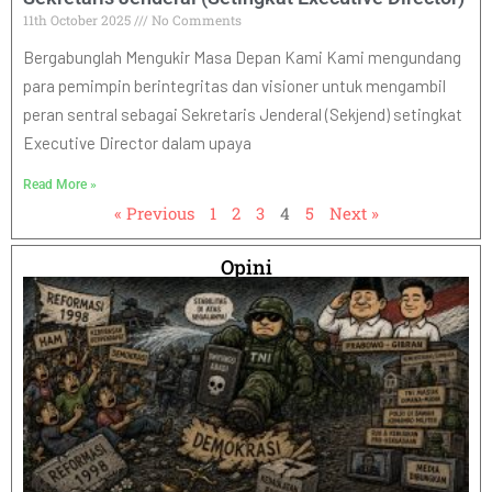
11th October 2025
No Comments
Bergabunglah Mengukir Masa Depan Kami Kami mengundang
para pemimpin berintegritas dan visioner untuk mengambil
peran sentral sebagai Sekretaris Jenderal (Sekjend) setingkat
Executive Director dalam upaya
Read More »
« Previous
1
2
3
4
5
Next »
Opini