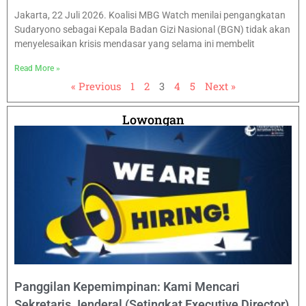
Jakarta, 22 Juli 2026. Koalisi MBG Watch menilai pengangkatan
Sudaryono sebagai Kepala Badan Gizi Nasional (BGN) tidak akan
menyelesaikan krisis mendasar yang selama ini membelit
Read More »
« Previous
1
2
3
4
5
Next »
Lowongan
Panggilan Kepemimpinan: Kami Mencari
Sekretaris Jenderal (Setingkat Executive Director)