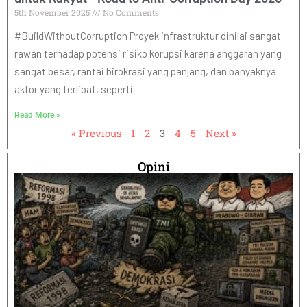
5th November 2025
No Comments
#BuildWithoutCorruption Proyek infrastruktur dinilai sangat
rawan terhadap potensi risiko korupsi karena anggaran yang
sangat besar, rantai birokrasi yang panjang, dan banyaknya
aktor yang terlibat, seperti
Read More »
« Previous
1
2
3
4
5
Next »
Opini