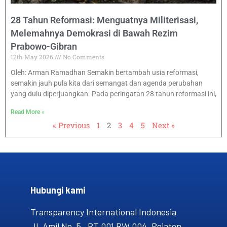
28 Tahun Reformasi: Menguatnya Militerisasi,
Melemahnya Demokrasi di Bawah Rezim
Prabowo-Gibran
12th May 2026
No Comments
Oleh: Arman Ramadhan Semakin bertambah usia reformasi,
semakin jauh pula kita dari semangat dan agenda perubahan
yang dulu diperjuangkan. Pada peringatan 28 tahun reformasi ini,
Read More »
« Previous
1
2
3
4
5
Next »
Hubungi kami​
Transparency International Indonesia
Jl. Amil No. 5, RT 001 RW 004, Pejaten