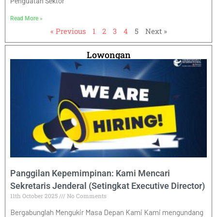
Penguatan Sektor
Read More »
« Previous
1
2
3
4
5
Next »
Lowongan
Panggilan Kepemimpinan: Kami Mencari
Sekretaris Jenderal (Setingkat Executive Director)
11th October 2025
No Comments
Bergabunglah Mengukir Masa Depan Kami Kami mengundang