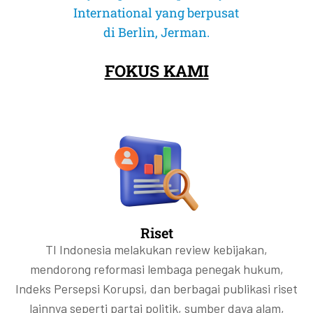
maju bagi transparansi pasar modal Indonesia. Namun, keterbukaan ini
maju bagi transparansi pasar modal Indonesia. Namun, keterbukaan ini
maju bagi transparansi pasar modal Indonesia. Namun, keterbukaan ini
Bahkan negara-negara yang dinilai mapan secara demokrasi telah
Bahkan negara-negara yang dinilai mapan secara demokrasi telah
Bahkan negara-negara yang dinilai mapan secara demokrasi telah
mengesampingkan kesiapan sistem dan integritas tata kelola.
mengesampingkan kesiapan sistem dan integritas tata kelola.
mengesampingkan kesiapan sistem dan integritas tata kelola.
International yang berpusat
dan dapat memperburuk ketidaksetaraan yang sudah ada.
dan dapat memperburuk ketidaksetaraan yang sudah ada.
dan dapat memperburuk ketidaksetaraan yang sudah ada.
belum cukup untuk menjawab pertanyaan paling penting: siapa
belum cukup untuk menjawab pertanyaan paling penting: siapa
belum cukup untuk menjawab pertanyaan paling penting: siapa
mengalami peningkatan korupsi akibat kemerosotan kualitas
mengalami peningkatan korupsi akibat kemerosotan kualitas
mengalami peningkatan korupsi akibat kemerosotan kualitas
Selengkapnya
Selengkapnya
Selengkapnya
sebenarnya pemilik manfaat akhir di balik saham emiten?
sebenarnya pemilik manfaat akhir di balik saham emiten?
sebenarnya pemilik manfaat akhir di balik saham emiten?
kepemimpinannya.
kepemimpinannya.
kepemimpinannya.
di Berlin, Jerman.
Selengkapnya
Selengkapnya
Selengkapnya
Selengkapnya
Selengkapnya
Selengkapnya
FOKUS KAMI
Selengkapnya
Selengkapnya
Selengkapnya
Selengkapnya
Selengkapnya
Selengkapnya
Riset
TI Indonesia melakukan review kebijakan,
mendorong reformasi lembaga penegak hukum,
Indeks Persepsi Korupsi, dan berbagai publikasi riset
lainnya seperti partai politik, sumber daya alam,