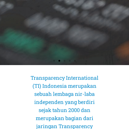
Transparency International
(TI) Indonesia merupakan
AMICUS CURIAE (Sahabat Pengadilan)
AMICUS CURIAE (Sahabat Pengadilan)
AMICUS CURIAE (Sahabat Pengadilan)
CORRUPTION RISK ASSESSMENT (CRA)
CORRUPTION RISK ASSESSMENT (CRA)
CORRUPTION RISK ASSESSMENT (CRA)
PELUANG DAN TANTANGAN
PELUANG DAN TANTANGAN
PELUANG DAN TANTANGAN
INDEKS PERSEPSI KORUPSI 2025:
INDEKS PERSEPSI KORUPSI 2025:
INDEKS PERSEPSI KORUPSI 2025:
MOMENTUM TRANSPARANSI 1%:
MOMENTUM TRANSPARANSI 1%:
MOMENTUM TRANSPARANSI 1%:
sebuah lembaga nir-laba
PROGRAM CO-FIRING BIOMASSA PADA
PROGRAM CO-FIRING BIOMASSA PADA
PROGRAM CO-FIRING BIOMASSA PADA
PENGARUSUTAMAAN GEDSI DALAM
PENGARUSUTAMAAN GEDSI DALAM
PENGARUSUTAMAAN GEDSI DALAM
PENURUNAN KEBEBASAN SIPIL & AKSES
PENURUNAN KEBEBASAN SIPIL & AKSES
PENURUNAN KEBEBASAN SIPIL & AKSES
MEMETAKAN STRUKTUR KEPEMILIKAN,
MEMETAKAN STRUKTUR KEPEMILIKAN,
MEMETAKAN STRUKTUR KEPEMILIKAN,
PLTU DI INDONESIA
PLTU DI INDONESIA
PLTU DI INDONESIA
Dalam Perkara Mahkamah Konstitusi Nomor 55/PUU-XXIV/2026
Dalam Perkara Mahkamah Konstitusi Nomor 55/PUU-XXIV/2026
Dalam Perkara Mahkamah Konstitusi Nomor 55/PUU-XXIV/2026
PROGRAM MAKAN BERGIZI GRATIS
PROGRAM MAKAN BERGIZI GRATIS
PROGRAM MAKAN BERGIZI GRATIS
independen yang berdiri
RISIKO PEPS, DAN INTEGRITAS PASAR
RISIKO PEPS, DAN INTEGRITAS PASAR
RISIKO PEPS, DAN INTEGRITAS PASAR
PADA KEADILAN MENGANCAM
PADA KEADILAN MENGANCAM
PADA KEADILAN MENGANCAM
tentang Pengujian Materiil Pasal 22 Ayat (3) dan Penjelasan Pasal 22
tentang Pengujian Materiil Pasal 22 Ayat (3) dan Penjelasan Pasal 22
tentang Pengujian Materiil Pasal 22 Ayat (3) dan Penjelasan Pasal 22
(MBG)
(MBG)
(MBG)
PERJUANGAN MELAWAN KORUPSI
PERJUANGAN MELAWAN KORUPSI
PERJUANGAN MELAWAN KORUPSI
MODAL INDONESIA
MODAL INDONESIA
MODAL INDONESIA
sejak tahun 2000 dan
Ayat (3) Undang-Undang Nomor 17 Tahun 2025 tentang Anggaran
Ayat (3) Undang-Undang Nomor 17 Tahun 2025 tentang Anggaran
Ayat (3) Undang-Undang Nomor 17 Tahun 2025 tentang Anggaran
Co-firing dipromosikan sebagai solusi cepat untuk menurunkan emisi
Co-firing dipromosikan sebagai solusi cepat untuk menurunkan emisi
Co-firing dipromosikan sebagai solusi cepat untuk menurunkan emisi
Pendapatan dan Belanja Negara Tahun Anggaran 2026 terhadap
Pendapatan dan Belanja Negara Tahun Anggaran 2026 terhadap
Pendapatan dan Belanja Negara Tahun Anggaran 2026 terhadap
merupakan bagian dari
dan meningkatkan bauran energi baru terbarukan (EBT). Namun
dan meningkatkan bauran energi baru terbarukan (EBT). Namun
dan meningkatkan bauran energi baru terbarukan (EBT). Namun
Undang-Undang Dasar Negara Republik Indonesia Tahun 1945
Undang-Undang Dasar Negara Republik Indonesia Tahun 1945
Undang-Undang Dasar Negara Republik Indonesia Tahun 1945
MBG memiliki potensi tinggi memperbaiki status gizi nasional, namun
MBG memiliki potensi tinggi memperbaiki status gizi nasional, namun
MBG memiliki potensi tinggi memperbaiki status gizi nasional, namun
Tingkat korupsi yang semakin parah terjadi secara global akhir-akhir ini.
Tingkat korupsi yang semakin parah terjadi secara global akhir-akhir ini.
Tingkat korupsi yang semakin parah terjadi secara global akhir-akhir ini.
Data pemegang saham emiten di atas 1% kini mulai dibuka. Ini langkah
Data pemegang saham emiten di atas 1% kini mulai dibuka. Ini langkah
Data pemegang saham emiten di atas 1% kini mulai dibuka. Ini langkah
jaringan Transparency
pendekatan yang berorientasi pada pencapaian target semata berisiko
pendekatan yang berorientasi pada pencapaian target semata berisiko
pendekatan yang berorientasi pada pencapaian target semata berisiko
tanpa integrasi GEDSI yang kuat, program ini berisiko tidak tepat sasaran
tanpa integrasi GEDSI yang kuat, program ini berisiko tidak tepat sasaran
tanpa integrasi GEDSI yang kuat, program ini berisiko tidak tepat sasaran