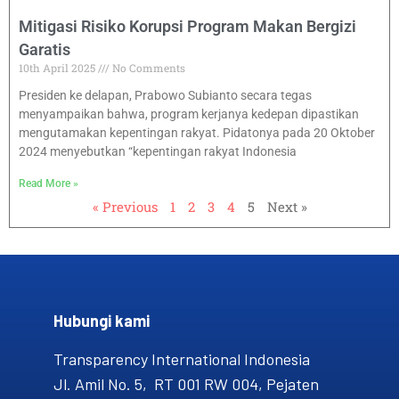
Mitigasi Risiko Korupsi Program Makan Bergizi
Garatis
10th April 2025
No Comments
Presiden ke delapan, Prabowo Subianto secara tegas
menyampaikan bahwa, program kerjanya kedepan dipastikan
mengutamakan kepentingan rakyat. Pidatonya pada 20 Oktober
2024 menyebutkan “kepentingan rakyat Indonesia
Read More »
« Previous
1
2
3
4
5
Next »
Hubungi kami​
Transparency International Indonesia
Jl. Amil No. 5, RT 001 RW 004, Pejaten