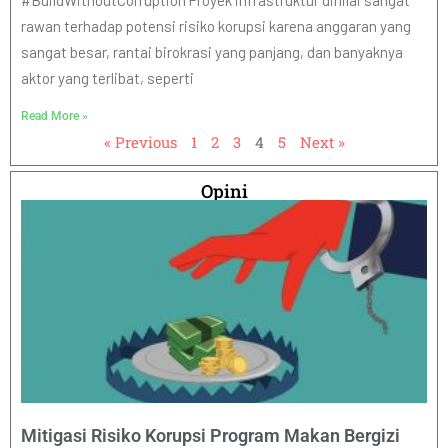
#BuildWithoutCorruption Proyek infrastruktur dinilai sangat
rawan terhadap potensi risiko korupsi karena anggaran yang
sangat besar, rantai birokrasi yang panjang, dan banyaknya
aktor yang terlibat, seperti
Read More »
« Previous
1
2
3
4
5
Next »
Opini
Mitigasi Risiko Korupsi Program Makan Bergizi