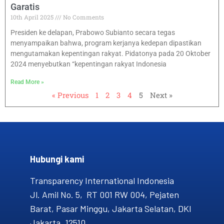
Garatis
10th April 2025
No Comments
Presiden ke delapan, Prabowo Subianto secara tegas
menyampaikan bahwa, program kerjanya kedepan dipastikan
mengutamakan kepentingan rakyat. Pidatonya pada 20 Oktober
2024 menyebutkan “kepentingan rakyat Indonesia
Read More »
« Previous
1
2
3
4
5
Next »
Hubungi kami​
Transparency International Indonesia
Jl. Amil No. 5, RT 001 RW 004, Pejaten
Barat, Pasar Minggu, Jakarta Selatan, DKI
Jakarta, 12510