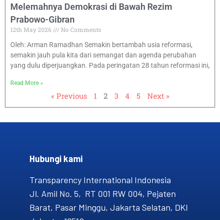
Melemahnya Demokrasi di Bawah Rezim
Prabowo-Gibran
12th May 2026
No Comments
Oleh: Arman Ramadhan Semakin bertambah usia reformasi,
semakin jauh pula kita dari semangat dan agenda perubahan
yang dulu diperjuangkan. Pada peringatan 28 tahun reformasi ini,
Read More »
« Previous
1
2
3
4
5
Next »
Hubungi kami​
Transparency International Indonesia
Jl. Amil No. 5, RT 001 RW 004, Pejaten
Barat, Pasar Minggu, Jakarta Selatan, DKI