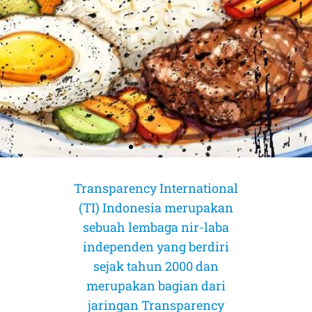
Transparency International
(TI) Indonesia merupakan
sebuah lembaga nir-laba
independen yang berdiri
sejak tahun 2000 dan
merupakan bagian dari
AMICUS CURIAE (Sahabat Pengadilan)
AMICUS CURIAE (Sahabat Pengadilan)
AMICUS CURIAE (Sahabat Pengadilan)
CORRUPTION RISK ASSESSMENT (CRA)
CORRUPTION RISK ASSESSMENT (CRA)
CORRUPTION RISK ASSESSMENT (CRA)
PELUANG DAN TANTANGAN
PELUANG DAN TANTANGAN
PELUANG DAN TANTANGAN
jaringan Transparency