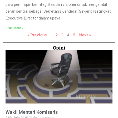
para pemimpin berintegritas dan visioner untuk mengambil
peran sentral sebagai Sekretaris Jenderal (Sekjend) setingkat
Executive Director dalam upaya
Read More »
« Previous
1
2
3
4
5
Next »
Opini
Wakil Menteri Komisaris
24th July 2025
No Comments