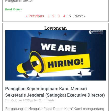
Penguatan Sektor
Read More »
« Previous
1
2
3
4
5
Next »
Lowongan
Panggilan Kepemimpinan: Kami Mencari
Sekretaris Jenderal (Setingkat Executive Director)
11th October 2025
No Comments
Bergabunglah Mengukir Masa Depan Kami Kami mengundang