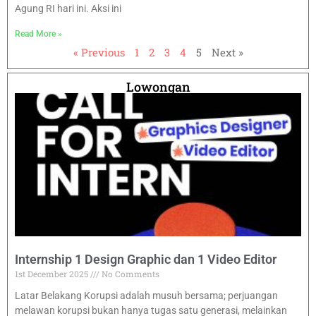
Agung RI hari ini. Aksi ini
Read More »
« Previous
1
2
3
4
5
Next »
Lowongan
Internship 1 Design Graphic dan 1 Video Editor
1st December 2025
No Comments
Latar Belakang Korupsi adalah musuh bersama; perjuangan
melawan korupsi bukan hanya tugas satu generasi, melainkan