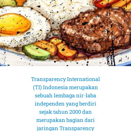
Transparency International
(TI) Indonesia merupakan
sebuah lembaga nir-laba
independen yang berdiri
sejak tahun 2000 dan
merupakan bagian dari
AMICUS CURIAE (Sahabat Pengadilan)
AMICUS CURIAE (Sahabat Pengadilan)
AMICUS CURIAE (Sahabat Pengadilan)
jaringan Transparency
CORRUPTION RISK ASSESSMENT (CRA)
CORRUPTION RISK ASSESSMENT (CRA)
CORRUPTION RISK ASSESSMENT (CRA)
PELUANG DAN TANTANGAN
PELUANG DAN TANTANGAN
PELUANG DAN TANTANGAN