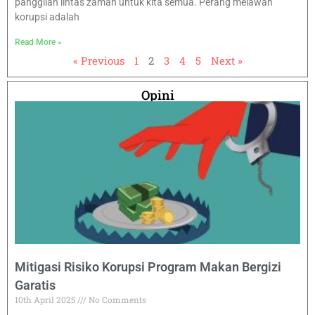
panggilan lintas zaman untuk kita semua. Perang melawan
korupsi adalah
Read More »
« Previous
1
2
3
4
5
Next »
Opini
Mitigasi Risiko Korupsi Program Makan Bergizi
Garatis
10th April 2025
No Comments