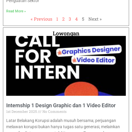
Penguatan Sektor
Read More »
« Previous
1
2
3
4
5
Next »
Lowongan
Internship 1 Design Graphic dan 1 Video Editor
1st December 2025
No Comments
Latar Belakang Korupsi adalah musuh bersama; perjuangan
melawan korupsi bukan hanya tugas satu generasi, melainkan