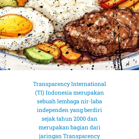
Transparency International
(TI) Indonesia merupakan
sebuah lembaga nir-laba
independen yang berdiri
sejak tahun 2000 dan
merupakan bagian dari
AMICUS CURIAE (Sahabat Pengadilan)
AMICUS CURIAE (Sahabat Pengadilan)
AMICUS CURIAE (Sahabat Pengadilan)
jaringan Transparency