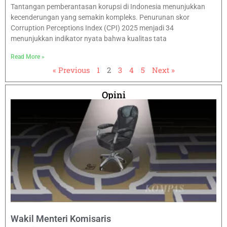
Tantangan pemberantasan korupsi di Indonesia menunjukkan
kecenderungan yang semakin kompleks. Penurunan skor
Corruption Perceptions Index (CPI) 2025 menjadi 34
menunjukkan indikator nyata bahwa kualitas tata
Read More »
« Previous
1
2
3
4
5
Next »
Opini
Wakil Menteri Komisaris