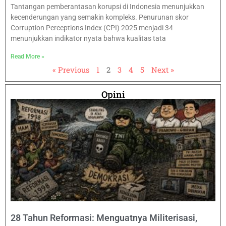
Tantangan pemberantasan korupsi di Indonesia menunjukkan
kecenderungan yang semakin kompleks. Penurunan skor
Corruption Perceptions Index (CPI) 2025 menjadi 34
menunjukkan indikator nyata bahwa kualitas tata
Read More »
« Previous
1
2
3
4
5
Next »
Opini
28 Tahun Reformasi: Menguatnya Militerisasi,