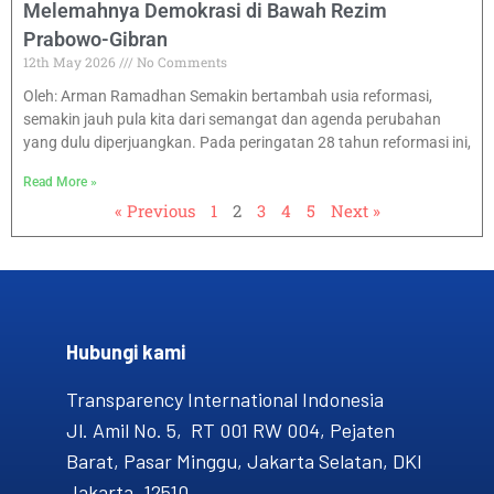
Melemahnya Demokrasi di Bawah Rezim
Prabowo-Gibran
12th May 2026
No Comments
Oleh: Arman Ramadhan Semakin bertambah usia reformasi,
semakin jauh pula kita dari semangat dan agenda perubahan
yang dulu diperjuangkan. Pada peringatan 28 tahun reformasi ini,
Read More »
« Previous
1
2
3
4
5
Next »
Hubungi kami​
Transparency International Indonesia
Jl. Amil No. 5, RT 001 RW 004, Pejaten
Barat, Pasar Minggu, Jakarta Selatan, DKI
Jakarta, 12510