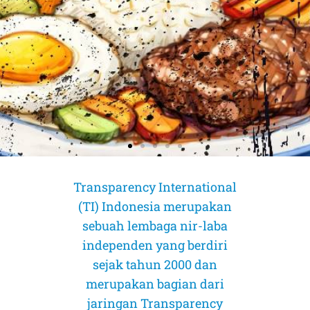
Transparency International
(TI) Indonesia merupakan
sebuah lembaga nir-laba
independen yang berdiri
sejak tahun 2000 dan
merupakan bagian dari
AMICUS CURIAE (Sahabat Pengadilan)
AMICUS CURIAE (Sahabat Pengadilan)
AMICUS CURIAE (Sahabat Pengadilan)
jaringan Transparency