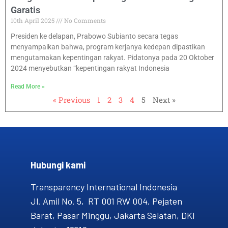
Garatis
10th April 2025
No Comments
Presiden ke delapan, Prabowo Subianto secara tegas
menyampaikan bahwa, program kerjanya kedepan dipastikan
mengutamakan kepentingan rakyat. Pidatonya pada 20 Oktober
2024 menyebutkan “kepentingan rakyat Indonesia
Read More »
« Previous
1
2
3
4
5
Next »
Hubungi kami​
Transparency International Indonesia
Jl. Amil No. 5, RT 001 RW 004, Pejaten
Barat, Pasar Minggu, Jakarta Selatan, DKI