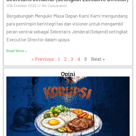
11th October 2025
No Comments
Bergabunglah Mengukir Masa Depan Kami Kami mengundang
para pemimpin berintegritas dan visioner untuk mengambil
peran sentral sebagai Sekretaris Jenderal (Sekjend) setingkat
Executive Director dalam upaya
Read More »
« Previous
1
2
3
4
5
Next »
Opini