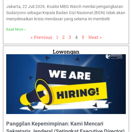
Jakarta, 22 Juli 2026. Koalisi MBG Watch menilai pengangkatan
Sudaryono sebagai Kepala Badan Gizi Nasional (BGN) tidak akan
menyelesaikan krisis mendasar yang selama ini membelit
Read More »
« Previous
1
2
3
4
5
Next »
Lowongan
Panggilan Kepemimpinan: Kami Mencari
Sekretaris Jenderal (Setingkat Executive Director)