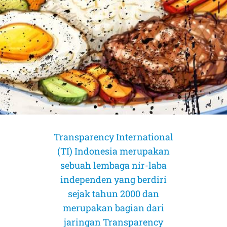
Transparency International
(TI) Indonesia merupakan
sebuah lembaga nir-laba
independen yang berdiri
sejak tahun 2000 dan
merupakan bagian dari
AMICUS CURIAE (Sahabat Pengadilan)
AMICUS CURIAE (Sahabat Pengadilan)
AMICUS CURIAE (Sahabat Pengadilan)
jaringan Transparency