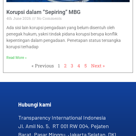
Korupsi dalam ”Sepiring” MBG
4th June 2026
No Comments
Ada sisi lain korupsi pengadaan yang belum disentuh oleh
penegak hukum, yakni tindak pidana korupsi berupa konflik
kepentingan dalam pengadaan. Penetapan status tersangka
korupsi terhadap
Read More »
« Previous
1
2
3
4
5
Next »
Hubungi kami​
Transparency International Indonesia
Jl. Amil No. 5, RT 001 RW 004, Pejaten
Barat, Pasar Minggu, Jakarta Selatan, DKI