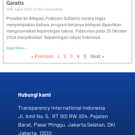
Garatis
10th April 2025
No Comments
Presiden ke delapan, Prabowo Subianto secara tegas
menyampaikan bahwa, program kerjanya kedepan dipastikan
mengutamakan kepentingan rakyat. Pidatonya pada 20 Oktober
2024 menyebutkan “kepentingan rakyat Indonesia
Read More »
« Previous
1
2
3
4
5
Next »
Hubungi kami​
Transparency International Indonesia
Jl. Amil No. 5, RT 001 RW 004, Pejaten
Barat, Pasar Minggu, Jakarta Selatan, DKI
Jakarta, 12510