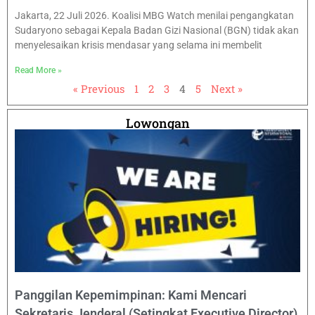
Jakarta, 22 Juli 2026. Koalisi MBG Watch menilai pengangkatan
Sudaryono sebagai Kepala Badan Gizi Nasional (BGN) tidak akan
menyelesaikan krisis mendasar yang selama ini membelit
Read More »
« Previous
1
2
3
4
5
Next »
Lowongan
Panggilan Kepemimpinan: Kami Mencari
Sekretaris Jenderal (Setingkat Executive Director)