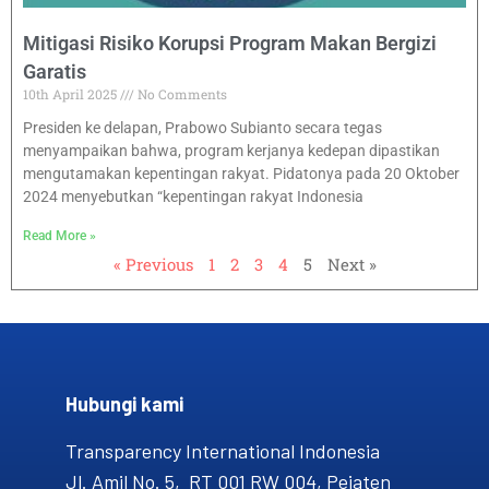
Mitigasi Risiko Korupsi Program Makan Bergizi
Garatis
10th April 2025
No Comments
Presiden ke delapan, Prabowo Subianto secara tegas
menyampaikan bahwa, program kerjanya kedepan dipastikan
mengutamakan kepentingan rakyat. Pidatonya pada 20 Oktober
2024 menyebutkan “kepentingan rakyat Indonesia
Read More »
« Previous
1
2
3
4
5
Next »
Hubungi kami​
Transparency International Indonesia
Jl. Amil No. 5, RT 001 RW 004, Pejaten