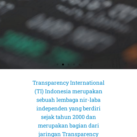
Transparency International
(TI) Indonesia merupakan
AMICUS CURIAE (Sahabat Pengadilan)
AMICUS CURIAE (Sahabat Pengadilan)
AMICUS CURIAE (Sahabat Pengadilan)
CORRUPTION RISK ASSESSMENT (CRA)
CORRUPTION RISK ASSESSMENT (CRA)
CORRUPTION RISK ASSESSMENT (CRA)
PELUANG DAN TANTANGAN
PELUANG DAN TANTANGAN
PELUANG DAN TANTANGAN
INDEKS PERSEPSI KORUPSI 2025:
INDEKS PERSEPSI KORUPSI 2025:
INDEKS PERSEPSI KORUPSI 2025:
MOMENTUM TRANSPARANSI 1%:
MOMENTUM TRANSPARANSI 1%:
MOMENTUM TRANSPARANSI 1%:
sebuah lembaga nir-laba
PROGRAM CO-FIRING BIOMASSA PADA
PROGRAM CO-FIRING BIOMASSA PADA
PROGRAM CO-FIRING BIOMASSA PADA
PENGARUSUTAMAAN GEDSI DALAM
PENGARUSUTAMAAN GEDSI DALAM
PENGARUSUTAMAAN GEDSI DALAM
PENURUNAN KEBEBASAN SIPIL & AKSES
PENURUNAN KEBEBASAN SIPIL & AKSES
PENURUNAN KEBEBASAN SIPIL & AKSES
MEMETAKAN STRUKTUR KEPEMILIKAN,
MEMETAKAN STRUKTUR KEPEMILIKAN,
MEMETAKAN STRUKTUR KEPEMILIKAN,
independen yang berdiri
PLTU DI INDONESIA
PLTU DI INDONESIA
PLTU DI INDONESIA
Dalam Perkara Mahkamah Konstitusi Nomor 55/PUU-XXIV/2026
Dalam Perkara Mahkamah Konstitusi Nomor 55/PUU-XXIV/2026
Dalam Perkara Mahkamah Konstitusi Nomor 55/PUU-XXIV/2026
PROGRAM MAKAN BERGIZI GRATIS
PROGRAM MAKAN BERGIZI GRATIS
PROGRAM MAKAN BERGIZI GRATIS
RISIKO PEPS, DAN INTEGRITAS PASAR
RISIKO PEPS, DAN INTEGRITAS PASAR
RISIKO PEPS, DAN INTEGRITAS PASAR
PADA KEADILAN MENGANCAM
PADA KEADILAN MENGANCAM
PADA KEADILAN MENGANCAM
tentang Pengujian Materiil Pasal 22 Ayat (3) dan Penjelasan Pasal 22
tentang Pengujian Materiil Pasal 22 Ayat (3) dan Penjelasan Pasal 22
tentang Pengujian Materiil Pasal 22 Ayat (3) dan Penjelasan Pasal 22
(MBG)
(MBG)
(MBG)
sejak tahun 2000 dan
PERJUANGAN MELAWAN KORUPSI
PERJUANGAN MELAWAN KORUPSI
PERJUANGAN MELAWAN KORUPSI
MODAL INDONESIA
MODAL INDONESIA
MODAL INDONESIA
Ayat (3) Undang-Undang Nomor 17 Tahun 2025 tentang Anggaran
Ayat (3) Undang-Undang Nomor 17 Tahun 2025 tentang Anggaran
Ayat (3) Undang-Undang Nomor 17 Tahun 2025 tentang Anggaran
merupakan bagian dari
Pendapatan dan Belanja Negara Tahun Anggaran 2026 terhadap
Pendapatan dan Belanja Negara Tahun Anggaran 2026 terhadap
Pendapatan dan Belanja Negara Tahun Anggaran 2026 terhadap
Co-firing dipromosikan sebagai solusi cepat untuk menurunkan emisi
Co-firing dipromosikan sebagai solusi cepat untuk menurunkan emisi
Co-firing dipromosikan sebagai solusi cepat untuk menurunkan emisi
Undang-Undang Dasar Negara Republik Indonesia Tahun 1945
Undang-Undang Dasar Negara Republik Indonesia Tahun 1945
Undang-Undang Dasar Negara Republik Indonesia Tahun 1945
dan meningkatkan bauran energi baru terbarukan (EBT). Namun
dan meningkatkan bauran energi baru terbarukan (EBT). Namun
dan meningkatkan bauran energi baru terbarukan (EBT). Namun
MBG memiliki potensi tinggi memperbaiki status gizi nasional, namun
MBG memiliki potensi tinggi memperbaiki status gizi nasional, namun
MBG memiliki potensi tinggi memperbaiki status gizi nasional, namun
jaringan Transparency
Tingkat korupsi yang semakin parah terjadi secara global akhir-akhir ini.
Tingkat korupsi yang semakin parah terjadi secara global akhir-akhir ini.
Tingkat korupsi yang semakin parah terjadi secara global akhir-akhir ini.
Data pemegang saham emiten di atas 1% kini mulai dibuka. Ini langkah
Data pemegang saham emiten di atas 1% kini mulai dibuka. Ini langkah
Data pemegang saham emiten di atas 1% kini mulai dibuka. Ini langkah
pendekatan yang berorientasi pada pencapaian target semata berisiko
pendekatan yang berorientasi pada pencapaian target semata berisiko
pendekatan yang berorientasi pada pencapaian target semata berisiko