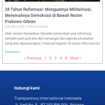
28 Tahun Reformasi: Menguatnya Militerisasi,
Melemahnya Demokrasi di Bawah Rezim
Prabowo-Gibran
12th May 2026
No Comments
Oleh: Arman Ramadhan Semakin bertambah usia reformasi,
semakin jauh pula kita dari semangat dan agenda perubahan
yang dulu diperjuangkan. Pada peringatan 28 tahun reformasi ini,
Read More »
« Previous
1
2
3
4
5
Next »
Hubungi kami​
Transparency International Indonesia
Jl. Amil No. 5, RT 001 RW 004, Pejaten