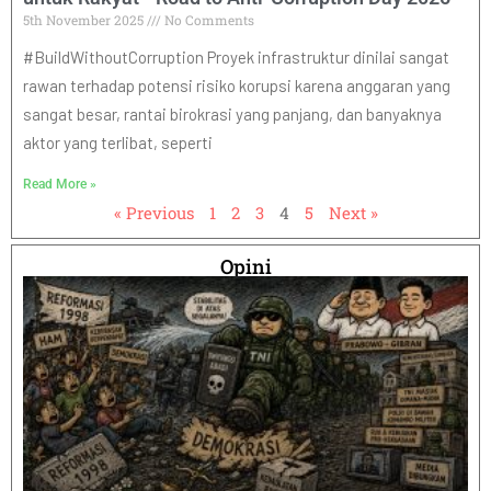
5th November 2025
No Comments
#BuildWithoutCorruption Proyek infrastruktur dinilai sangat
rawan terhadap potensi risiko korupsi karena anggaran yang
sangat besar, rantai birokrasi yang panjang, dan banyaknya
aktor yang terlibat, seperti
Read More »
« Previous
1
2
3
4
5
Next »
Opini