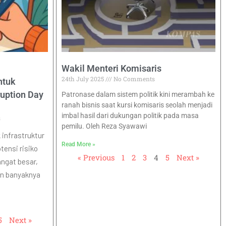
Wakil Menteri Komisaris
24th July 2025
No Comments
ntuk
ruption Day
Patronase dalam sistem politik kini merambah ke
ranah bisnis saat kursi komisaris seolah menjadi
imbal hasil dari dukungan politik pada masa
s
pemilu. Oleh Reza Syawawi
infrastruktur
Read More »
tensi risiko
« Previous
1
2
3
4
5
Next »
ngat besar,
dan banyaknya
5
Next »