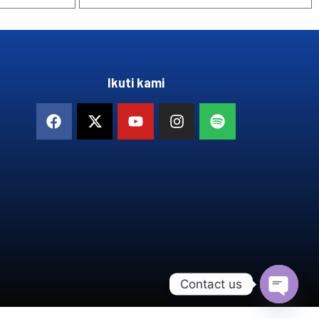
Ikuti kami
Contact us
OPEN 