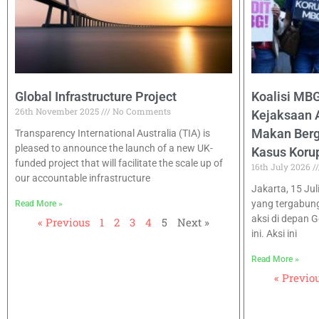
Global Infrastructure Project
Koalisi MB
26th November 2025
No Comments
Kejaksaan 
Makan Bergi
Transparency International Australia (TIA) is
pleased to announce the launch of a new UK-
Kasus Koru
funded project that will facilitate the scale up of
16th July 2026
our accountable infrastructure
Jakarta, 15 Jul
yang tergabun
Read More »
aksi di depan 
« Previous
1
2
3
4
5
Next »
ini. Aksi ini
Read More »
« Previo