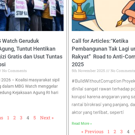
G Watch Geruduk
Call for Articles:“Ketika
Agung, Tuntut Hentikan
Pembangunan Tak Lagi u
zi Gratis dan Usut Tuntas
Rakyat” Road to Anti-Cor
psi
2025
No Comments
5th November 2025
No Comment
i 2026 – Koalisi masyarakat sipil
#BuildWithoutCorruption Proyek 
g dalam MBG Watch menggelar
dinilai sangat rawan terhadap po
Gedung Kejaksaan Agung RI hari
korupsi karena anggaran yang sa
rantai birokrasi yang panjang, 
aktor yang terlibat, seperti
us
1
2
3
4
5
Next »
Read More »
« Previous
1
2
3
4