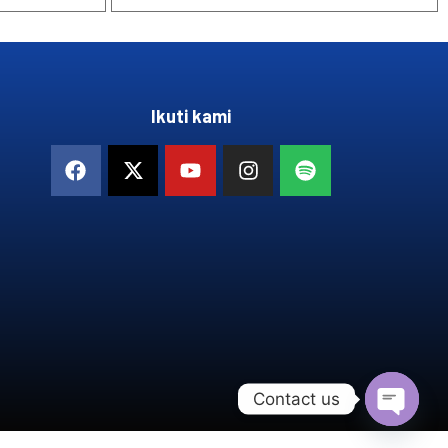
Ikuti kami
Contact us
OPEN 