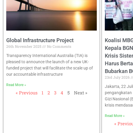
Global Infrastructure Project
Koalisi MB
26th November 2025
No Comments
Kepala BGN
Krisis Sist
Transparency International Australia (TIA) is
pleased to announce the launch of a new UK-
Harus Bert
funded project that will facilitate the scale up of
Bubarkan B
our accountable infrastructure
23rd July 2026
Read More »
Jakarta, 22 Jul
« Previous
1
2
3
4
5
Next »
pengangkatan 
Gizi Nasional 
krisis mendasa
Read More »
« Previo