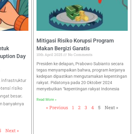
Mitigasi Risiko Korupsi Program
ntuk
Makan Bergizi Garatis
10th April 2025
No Comments
ruption Day
Presiden ke delapan, Prabowo Subianto secara
s
tegas menyampaikan bahwa, program kerjanya
kedepan dipastikan mengutamakan kepentingan
infrastruktur
rakyat. Pidatonya pada 20 Oktober 2024
tensi risiko
menyebutkan “kepentingan rakyat Indonesia
ngat besar,
Read More »
dan banyaknya
« Previous
1
2
3
4
5
Next »
5
Next »