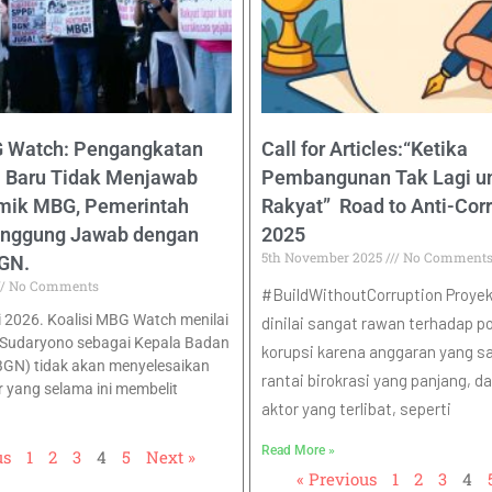
G Watch: Pengangkatan
Call for Articles:“Ketika
 Baru Tidak Menjawab
Pembangunan Tak Lagi u
emik MBG, Pemerintah
Rakyat” Road to Anti-Cor
anggung Jawab dengan
2025
5th November 2025
No Comment
GN.
No Comments
#BuildWithoutCorruption Proyek 
i 2026. Koalisi MBG Watch menilai
dinilai sangat rawan terhadap po
Sudaryono sebagai Kepala Badan
korupsi karena anggaran yang sa
(BGN) tidak akan menyelesaikan
rantai birokrasi yang panjang, 
r yang selama ini membelit
aktor yang terlibat, seperti
Read More »
us
1
2
3
4
5
Next »
« Previous
1
2
3
4