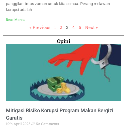
panggilan lintas zaman untuk kita semua. Perang melawan
korupsi adalah
Read More »
« Previous
1
2
3
4
5
Next »
Opini
Mitigasi Risiko Korupsi Program Makan Bergizi
Garatis
10th April 2025
No Comments