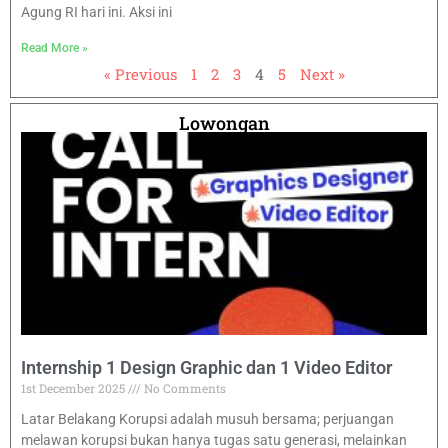
Agung RI hari ini. Aksi ini
Read More »
« Previous
1
2
3
4
5
Next »
Lowongan
Internship 1 Design Graphic dan 1 Video Editor
1st December 2025
No Comments
Latar Belakang Korupsi adalah musuh bersama; perjuangan
melawan korupsi bukan hanya tugas satu generasi, melainkan