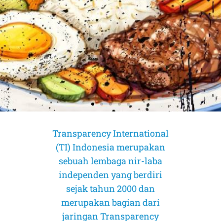
Transparency International
(TI) Indonesia merupakan
sebuah lembaga nir-laba
independen yang berdiri
sejak tahun 2000 dan
merupakan bagian dari
jaringan Transparency
AMICUS CURIAE (Sahabat Pengadilan)
AMICUS CURIAE (Sahabat Pengadilan)
AMICUS CURIAE (Sahabat Pengadilan)