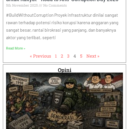
5th November 2025
No Comments
#BuildWithoutCorruption Proyek infrastruktur dinilai sangat
rawan terhadap potensi risiko korupsi karena anggaran yang
sangat besar, rantai birokrasi yang panjang, dan banyaknya
aktor yang terlibat, seperti
Read More »
« Previous
1
2
3
4
5
Next »
Opini