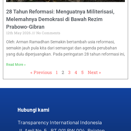
28 Tahun Reformasi: Menguatnya Militerisasi,
Melemahnya Demokrasi di Bawah Rezim
Prabowo-Gibran
12th May 2026
No Comments
Oleh: Arman Ramadhan Semakin bertambah usia reformasi,
semakin jauh pula kita dari semangat dan agenda perubahan
yang dulu diperjuangkan. Pada peringatan 28 tahun reformasi ini,
Read More »
« Previous
1
2
3
4
5
Next »
Hubungi kami​
Transparency International Indonesia
Jl. Amil No. 5, RT 001 RW 004, Pejaten