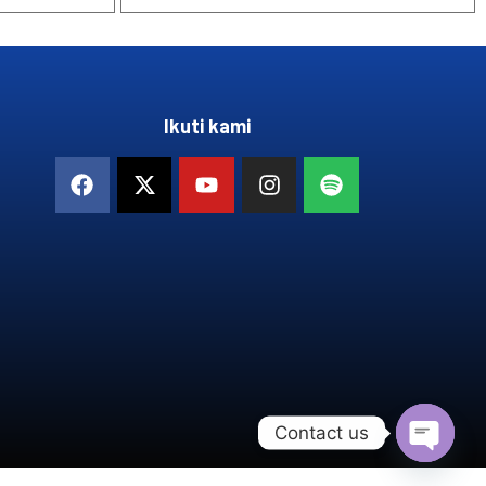
Ikuti kami
Contact us
OPEN 