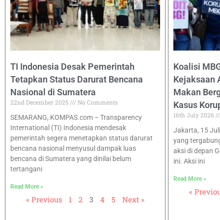
TI Indonesia Desak Pemerintah
Koalisi MB
Tetapkan Status Darurat Bencana
Kejaksaan 
Nasional di Sumatera
Makan Bergi
22nd December 2025
No Comments
Kasus Koru
16th July 2026
SEMARANG, KOMPAS.com – Transparency
International (TI) Indonesia mendesak
Jakarta, 15 Jul
pemerintah segera menetapkan status darurat
yang tergabun
bencana nasional menyusul dampak luas
aksi di depan 
bencana di Sumatera yang dinilai belum
ini. Aksi ini
tertangani
Read More »
Read More »
« Previo
« Previous
1
2
3
4
5
Next »