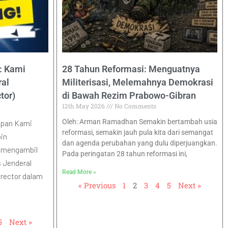
: Kami
28 Tahun Reformasi: Menguatnya
ral
Militerisasi, Melemahnya Demokrasi
tor)
di Bawah Rezim Prabowo-Gibran
12th May 2026
No Comments
Oleh: Arman Ramadhan Semakin bertambah usia
epan Kami
reformasi, semakin jauh pula kita dari semangat
in
dan agenda perubahan yang dulu diperjuangkan.
k mengambil
Pada peringatan 28 tahun reformasi ini,
s Jenderal
Read More »
irector dalam
« Previous
1
2
3
4
5
Next »
5
Next »