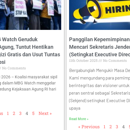
G Watch Geruduk
Panggilan Kepemimpinan
Agung, Tuntut Hentikan
Mencari Sekretaris Jende
zi Gratis dan Usut Tuntas
(Setingkat Executive Direc
11th October 2025
No Comments
psi
No Comments
Bergabunglah Mengukir Masa D
i 2026 – Koalisi masyarakat sipil
Kami mengundang para pemimp
g dalam MBG Watch menggelar
berintegritas dan visioner untu
Gedung Kejaksaan Agung RI hari
peran sentral sebagai Sekretari
(Sekjend) setingkat Executive D
upaya
us
1
2
3
4
5
Next »
Read More »
« Previous
1
2
3
4