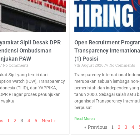
yarakat Sipil Desak DPR
Open Recruitment Program
pendensi Ombudsman
Transparency Internationa
unjukan PAW
(1) Posisi
No Comments
7th August 2026
No Comments
at Sipil yang terdiri dari
Transparency International Indon
uption Watch (ICW), Transparency
merupakan sebuah lembaga non-pr
ndonesia (TI ID), dan YAPPIKA,
pemerintah dan independen yang b
DPR RI agar proses penunjukan
tahun 2000. Sebagai salah satu b
arwaktu
organisasi Transparency Internat
berpusat
Read More »
us
1
2
3
4
5
Next »
« Previous
1
2
3
4