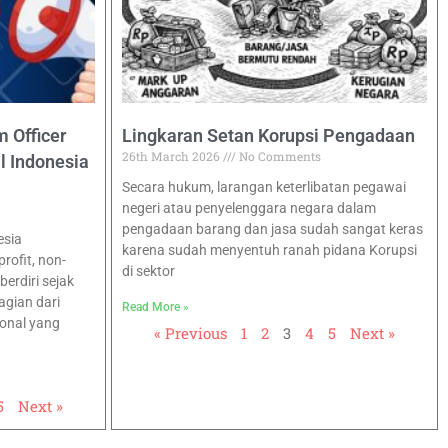
 Officer
Lingkaran Setan Korupsi Pengadaan
26th March 2026
No Comments
l Indonesia
Secara hukum, larangan keterlibatan pegawai
negeri atau penyelenggara negara dalam
pengadaan barang dan jasa sudah sangat keras
esia
karena sudah menyentuh ranah pidana Korupsi
ofit, non-
di sektor
erdiri sejak
agian dari
Read More »
ional yang
« Previous
1
2
3
4
5
Next »
5
Next »