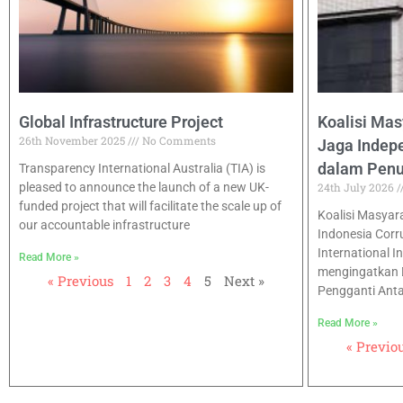
Global Infrastructure Project
Koalisi Mas
26th November 2025
No Comments
Jaga Inde
dalam Pen
Transparency International Australia (TIA) is
pleased to announce the launch of a new UK-
24th July 2026
funded project that will facilitate the scale up of
Koalisi Masyarak
our accountable infrastructure
Indonesia Corr
International I
Read More »
mengingatkan 
« Previous
1
2
3
4
5
Next »
Pengganti Ant
Read More »
« Previo