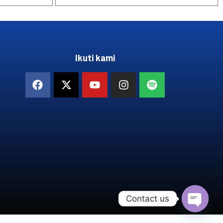
Ikuti kami
Contact us
OPEN 