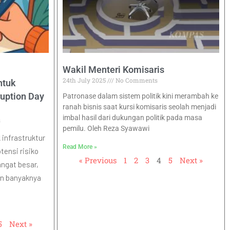
Wakil Menteri Komisaris
24th July 2025
No Comments
ntuk
ruption Day
Patronase dalam sistem politik kini merambah ke
ranah bisnis saat kursi komisaris seolah menjadi
imbal hasil dari dukungan politik pada masa
s
pemilu. Oleh Reza Syawawi
infrastruktur
Read More »
tensi risiko
« Previous
1
2
3
4
5
Next »
ngat besar,
dan banyaknya
5
Next »