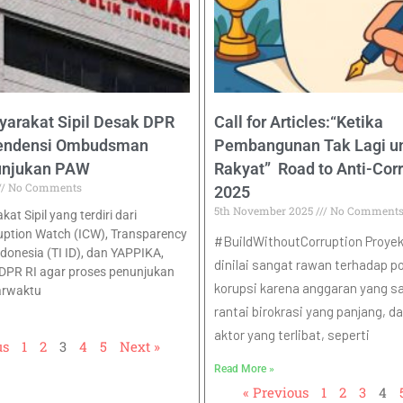
yarakat Sipil Desak DPR
Call for Articles:“Ketika
pendensi Ombudsman
Pembangunan Tak Lagi u
unjukan PAW
Rakyat” Road to Anti-Cor
No Comments
2025
5th November 2025
No Comment
at Sipil yang terdiri dari
uption Watch (ICW), Transparency
#BuildWithoutCorruption Proyek 
ndonesia (TI ID), dan YAPPIKA,
dinilai sangat rawan terhadap po
DPR RI agar proses penunjukan
korupsi karena anggaran yang sa
arwaktu
rantai birokrasi yang panjang, 
aktor yang terlibat, seperti
us
1
2
3
4
5
Next »
Read More »
« Previous
1
2
3
4