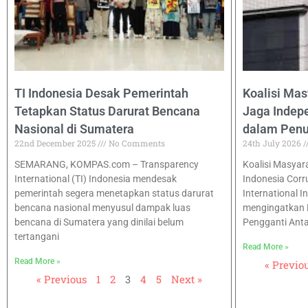
TI Indonesia Desak Pemerintah
Koalisi Mas
Tetapkan Status Darurat Bencana
Jaga Inde
Nasional di Sumatera
dalam Pen
22nd December 2025
No Comments
24th July 2026
SEMARANG, KOMPAS.com – Transparency
Koalisi Masyarak
International (TI) Indonesia mendesak
Indonesia Corr
pemerintah segera menetapkan status darurat
International I
bencana nasional menyusul dampak luas
mengingatkan 
bencana di Sumatera yang dinilai belum
Pengganti Ant
tertangani
Read More »
Read More »
« Previo
« Previous
1
2
3
4
5
Next »