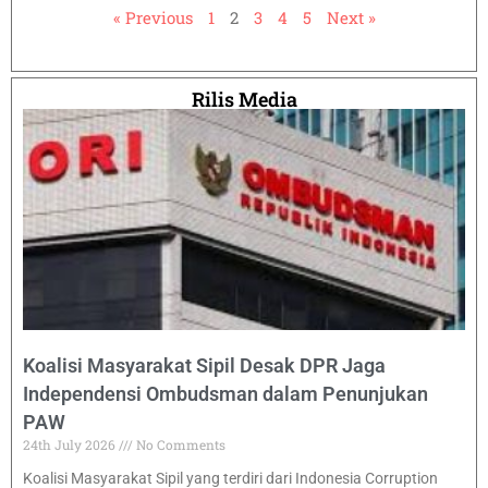
« Previous
1
2
3
4
5
Next »
Rilis Media
Koalisi Masyarakat Sipil Desak DPR Jaga
Independensi Ombudsman dalam Penunjukan
PAW
24th July 2026
No Comments
Koalisi Masyarakat Sipil yang terdiri dari Indonesia Corruption