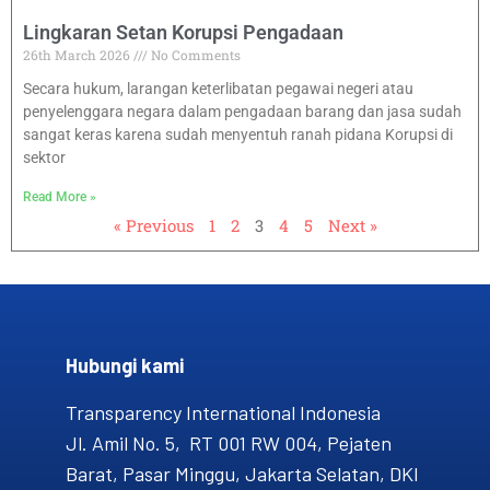
Lingkaran Setan Korupsi Pengadaan
26th March 2026
No Comments
Secara hukum, larangan keterlibatan pegawai negeri atau
penyelenggara negara dalam pengadaan barang dan jasa sudah
sangat keras karena sudah menyentuh ranah pidana Korupsi di
sektor
Read More »
« Previous
1
2
3
4
5
Next »
Hubungi kami​
Transparency International Indonesia
Jl. Amil No. 5, RT 001 RW 004, Pejaten
Barat, Pasar Minggu, Jakarta Selatan, DKI