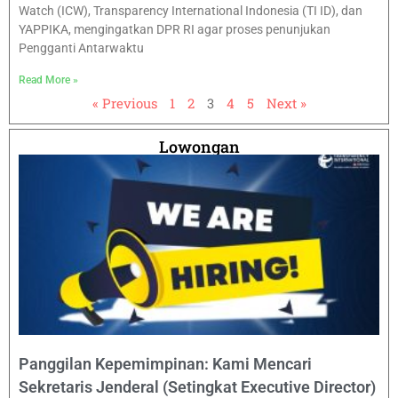
Watch (ICW), Transparency International Indonesia (TI ID), dan
YAPPIKA, mengingatkan DPR RI agar proses penunjukan
Pengganti Antarwaktu
Read More »
« Previous
1
2
3
4
5
Next »
Lowongan
Panggilan Kepemimpinan: Kami Mencari
Sekretaris Jenderal (Setingkat Executive Director)