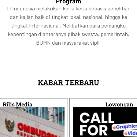
Program
anfaat akhir di balik saham emiten?
anfaat akhir di balik saham emiten?
anfaat akhir di balik saham emiten?
mpinannya.
mpinannya.
mpinannya.
TI Indonesia melakukan kerja kerja bebasis penelitian
dan kajian baik di tingkat lokal, nasional, hingga ke
tingkat internasional. Melibatkan para pemangku
kepentingan diantaranya pihak swasta, pemerintah,
BUMN dan masyarakat sipil.
KABAR TERBARU
Rilis Media
Lowongan