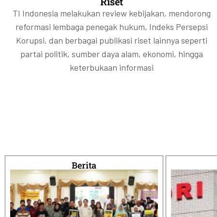
kelola.
kelola.
kelola.
Riset
pertanyaan paling penting: siapa sebenarnya pemilik m
pertanyaan paling penting: siapa sebenarnya pemilik m
pertanyaan paling penting: siapa sebenarnya pemilik m
kemerosotan kualitas kepemi
kemerosotan kualitas kepemi
kemerosotan kualitas kepemi
TI Indonesia melakukan review kebijakan, mendorong
Selengkapnya
Selengkapnya
Selengkapnya
reformasi lembaga penegak hukum, Indeks Persepsi
Selengkapnya
Selengkapnya
Selengkapnya
Korupsi, dan berbagai publikasi riset lainnya seperti
Selengkapnya
Selengkapnya
Selengkapnya
Selengkapnya
Selengkapnya
Selengkapnya
partai politik, sumber daya alam, ekonomi, hingga
keterbukaan informasi
Berita