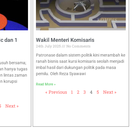
ic dan 1
Wakil Menteri Komisaris
24th July 2025
No Comments
Patronase dalam sistem politik kini merambah ke
ranah bisnis saat kursi komisaris seolah menjadi
musuh bersama;
imbal hasil dari dukungan politik pada masa
an hanya tugas
pemilu. Oleh Reza Syawawi
an lintas zaman
n korupsi
Read More »
« Previous
1
2
3
4
5
Next »
5
Next »