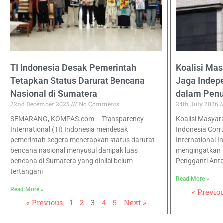
TI Indonesia Desak Pemerintah
Koalisi Mas
Tetapkan Status Darurat Bencana
Jaga Inde
Nasional di Sumatera
dalam Pen
22nd December 2025
No Comments
24th July 2026
SEMARANG, KOMPAS.com – Transparency
Koalisi Masyarak
International (TI) Indonesia mendesak
Indonesia Corr
pemerintah segera menetapkan status darurat
International I
bencana nasional menyusul dampak luas
mengingatkan 
bencana di Sumatera yang dinilai belum
Pengganti Ant
tertangani
Read More »
Read More »
« Previo
« Previous
1
2
3
4
5
Next »