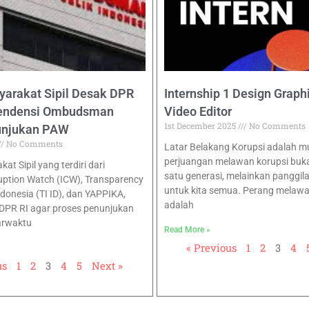
yarakat Sipil Desak DPR
Internship 1 Design Graph
pendensi Ombudsman
Video Editor
1st December 2025
No Comments
unjukan PAW
No Comments
Latar Belakang Korupsi adalah 
perjuangan melawan korupsi buk
at Sipil yang terdiri dari
satu generasi, melainkan panggil
uption Watch (ICW), Transparency
untuk kita semua. Perang melawa
ndonesia (TI ID), dan YAPPIKA,
adalah
DPR RI agar proses penunjukan
arwaktu
Read More »
« Previous
1
2
3
4
us
1
2
3
4
5
Next »