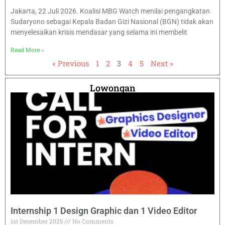
Jakarta, 22 Juli 2026. Koalisi MBG Watch menilai pengangkatan
Sudaryono sebagai Kepala Badan Gizi Nasional (BGN) tidak akan
menyelesaikan krisis mendasar yang selama ini membelit
Read More »
« Previous
1
2
3
4
5
Next »
Lowongan
Internship 1 Design Graphic dan 1 Video Editor
1st December 2025
No Comments