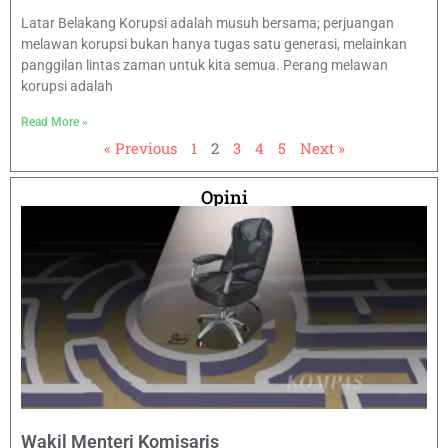
Latar Belakang Korupsi adalah musuh bersama; perjuangan
melawan korupsi bukan hanya tugas satu generasi, melainkan
panggilan lintas zaman untuk kita semua. Perang melawan
korupsi adalah
Read More »
« Previous
1
2
3
4
5
Next »
Opini
Wakil Menteri Komisaris