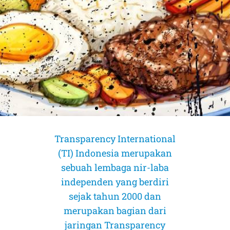
Transparency International
(TI) Indonesia merupakan
sebuah lembaga nir-laba
independen yang berdiri
sejak tahun 2000 dan
merupakan bagian dari
AMICUS CURIAE (Sahabat Pengadilan)
AMICUS CURIAE (Sahabat Pengadilan)
AMICUS CURIAE (Sahabat Pengadilan)
jaringan Transparency
CORRUPTION RISK ASSESSMENT (CRA)
CORRUPTION RISK ASSESSMENT (CRA)
CORRUPTION RISK ASSESSMENT (CRA)
PELUANG DAN TANTANGAN
PELUANG DAN TANTANGAN
PELUANG DAN TANTANGAN