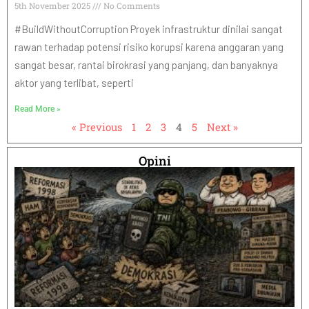
5th November 2025
No Comments
#BuildWithoutCorruption Proyek infrastruktur dinilai sangat
rawan terhadap potensi risiko korupsi karena anggaran yang
sangat besar, rantai birokrasi yang panjang, dan banyaknya
aktor yang terlibat, seperti
Read More »
« Previous
1
2
3
4
5
Next »
Opini