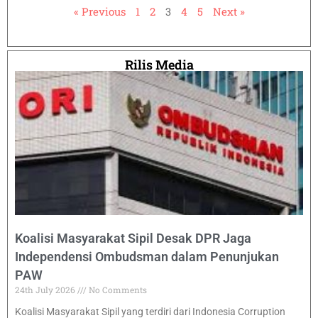
« Previous
1
2
3
4
5
Next »
Rilis Media
Koalisi Masyarakat Sipil Desak DPR Jaga
Independensi Ombudsman dalam Penunjukan
PAW
24th July 2026
No Comments
Koalisi Masyarakat Sipil yang terdiri dari Indonesia Corruption