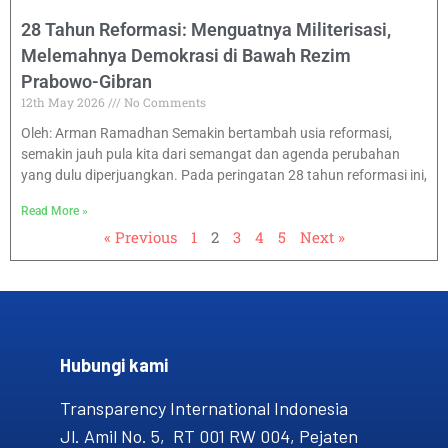
28 Tahun Reformasi: Menguatnya Militerisasi,
Melemahnya Demokrasi di Bawah Rezim
Prabowo-Gibran
12th May 2026
No Comments
Oleh: Arman Ramadhan Semakin bertambah usia reformasi,
semakin jauh pula kita dari semangat dan agenda perubahan
yang dulu diperjuangkan. Pada peringatan 28 tahun reformasi ini,
Read More »
« Previous
1
2
3
4
5
Next »
Hubungi kami​
Transparency International Indonesia
Jl. Amil No. 5, RT 001 RW 004, Pejaten