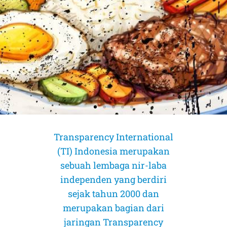
Transparency International
(TI) Indonesia merupakan
sebuah lembaga nir-laba
independen yang berdiri
sejak tahun 2000 dan
merupakan bagian dari
AMICUS CURIAE (Sahabat Pengadilan)
AMICUS CURIAE (Sahabat Pengadilan)
AMICUS CURIAE (Sahabat Pengadilan)
CORRUPTION RISK ASSESSMENT (CRA)
CORRUPTION RISK ASSESSMENT (CRA)
CORRUPTION RISK ASSESSMENT (CRA)
PELUANG DAN TANTANGAN
PELUANG DAN TANTANGAN
PELUANG DAN TANTANGAN
jaringan Transparency