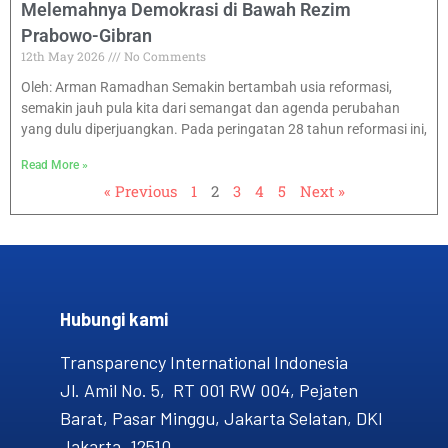
Melemahnya Demokrasi di Bawah Rezim
Prabowo-Gibran
12th May 2026
No Comments
Oleh: Arman Ramadhan Semakin bertambah usia reformasi,
semakin jauh pula kita dari semangat dan agenda perubahan
yang dulu diperjuangkan. Pada peringatan 28 tahun reformasi ini,
Read More »
« Previous
1
2
3
4
5
Next »
Hubungi kami​
Transparency International Indonesia
Jl. Amil No. 5, RT 001 RW 004, Pejaten
Barat, Pasar Minggu, Jakarta Selatan, DKI
Jakarta, 12510