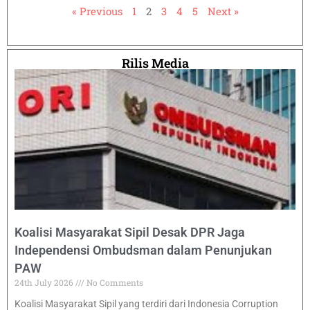
« Previous
1
2
3
4
5
Next »
Rilis Media
Koalisi Masyarakat Sipil Desak DPR Jaga
Independensi Ombudsman dalam Penunjukan
PAW
24th July 2026
No Comments
Koalisi Masyarakat Sipil yang terdiri dari Indonesia Corruption