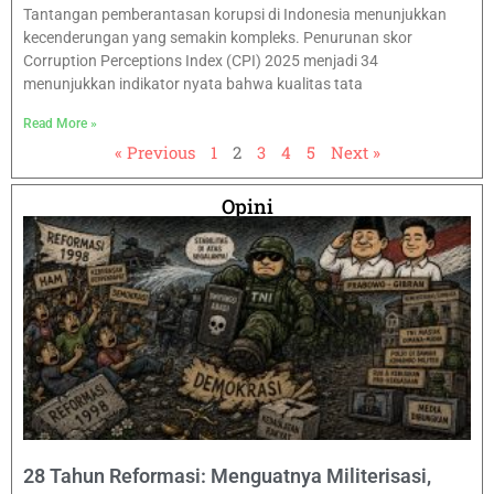
Tantangan pemberantasan korupsi di Indonesia menunjukkan
kecenderungan yang semakin kompleks. Penurunan skor
Corruption Perceptions Index (CPI) 2025 menjadi 34
menunjukkan indikator nyata bahwa kualitas tata
Read More »
« Previous
1
2
3
4
5
Next »
Opini
28 Tahun Reformasi: Menguatnya Militerisasi,