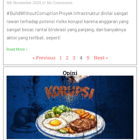
5th November 2025
No Comments
#BuildWithoutCorruption Proyek infrastruktur dinilai sangat
rawan terhadap potensi risiko korupsi karena anggaran yang
sangat besar, rantai birokrasi yang panjang, dan banyaknya
aktor yang terlibat, seperti
Read More »
« Previous
1
2
3
4
5
Next »
Opini