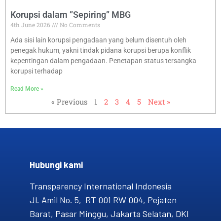
Korupsi dalam ”Sepiring” MBG
4th June 2026
No Comments
Ada sisi lain korupsi pengadaan yang belum disentuh oleh
penegak hukum, yakni tindak pidana korupsi berupa konflik
kepentingan dalam pengadaan. Penetapan status tersangka
korupsi terhadap
Read More »
« Previous
1
2
3
4
5
Next »
Hubungi kami​
Transparency International Indonesia
Jl. Amil No. 5, RT 001 RW 004, Pejaten
Barat, Pasar Minggu, Jakarta Selatan, DKI