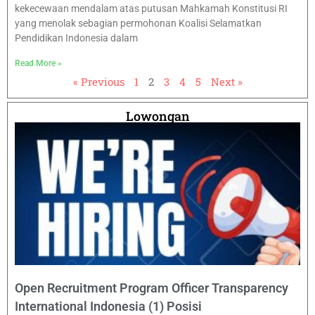
kekecewaan mendalam atas putusan Mahkamah Konstitusi RI
yang menolak sebagian permohonan Koalisi Selamatkan
Pendidikan Indonesia dalam
Read More »
« Previous
1
2
3
4
5
Next »
Lowongan
Open Recruitment Program Officer Transparency
International Indonesia (1) Posisi