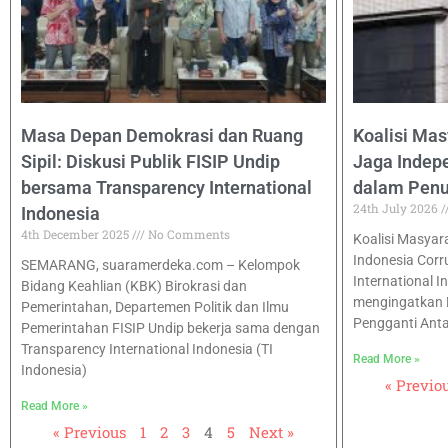
Masa Depan Demokrasi dan Ruang
Koalisi Mas
Sipil: Diskusi Publik FISIP Undip
Jaga Inde
bersama Transparency International
dalam Pen
24th July 2026
Indonesia
4th December 2025
No Comments
Koalisi Masyarak
Indonesia Corr
SEMARANG, suaramerdeka.com – Kelompok
International I
Bidang Keahlian (KBK) Birokrasi dan
mengingatkan 
Pemerintahan, Departemen Politik dan Ilmu
Pengganti Ant
Pemerintahan FISIP Undip bekerja sama dengan
Transparency International Indonesia (TI
Read More »
Indonesia)
« Previo
Read More »
« Previous
1
2
3
4
5
Next »