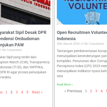
yarakat Sipil Desak DPR
Open Recruitmen Voluntee
pendensi Ombudsman
Indonesia
18th March 2026
No Comments
unjukan PAW
No Comments
Tantangan pemberantasan korupsi
menunjukkan kecenderungan yan
at Sipil yang terdiri dari
kompleks. Penurunan skor Corrup
uption Watch (ICW), Transparency
Perceptions Index (CPI) 2025 men
ndonesia (TI ID), dan YAPPIKA,
menunjukkan indikator nyata bah
DPR RI agar proses penunjukan
tata
arwaktu
Read More »
« Previous
1
2
3
4
us
1
2
3
4
5
Next »