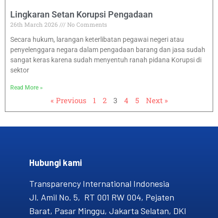
Lingkaran Setan Korupsi Pengadaan
26th March 2026
No Comments
Secara hukum, larangan keterlibatan pegawai negeri atau
penyelenggara negara dalam pengadaan barang dan jasa sudah
sangat keras karena sudah menyentuh ranah pidana Korupsi di
sektor
Read More »
« Previous
1
2
3
4
5
Next »
Hubungi kami​
Transparency International Indonesia
Jl. Amil No. 5, RT 001 RW 004, Pejaten
Barat, Pasar Minggu, Jakarta Selatan, DKI