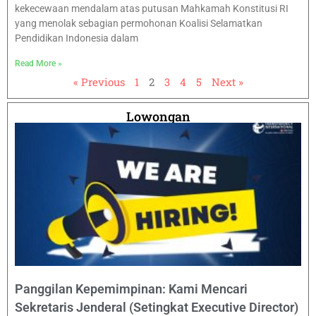
kekecewaan mendalam atas putusan Mahkamah Konstitusi RI
yang menolak sebagian permohonan Koalisi Selamatkan
Pendidikan Indonesia dalam
Read More »
« Previous
1
2
3
4
5
Next »
Lowongan
Panggilan Kepemimpinan: Kami Mencari
Sekretaris Jenderal (Setingkat Executive Director)