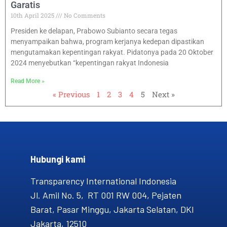
Garatis
10th April 2025
No Comments
Presiden ke delapan, Prabowo Subianto secara tegas
menyampaikan bahwa, program kerjanya kedepan dipastikan
mengutamakan kepentingan rakyat. Pidatonya pada 20 Oktober
2024 menyebutkan “kepentingan rakyat Indonesia
Read More »
« Previous
1
2
3
4
5
Next »
Hubungi kami​
Transparency International Indonesia
Jl. Amil No. 5, RT 001 RW 004, Pejaten
Barat, Pasar Minggu, Jakarta Selatan, DKI
Jakarta, 12510