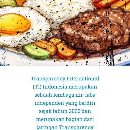
Transparency International
(TI) Indonesia merupakan
sebuah lembaga nir-laba
independen yang berdiri
sejak tahun 2000 dan
merupakan bagian dari
AMICUS CURIAE (Sahabat Pengadilan)
AMICUS CURIAE (Sahabat Pengadilan)
AMICUS CURIAE (Sahabat Pengadilan)
jaringan Transparency
CORRUPTION RISK ASSESSMENT (CRA)
CORRUPTION RISK ASSESSMENT (CRA)
CORRUPTION RISK ASSESSMENT (CRA)
PELUANG DAN TANTANGAN
PELUANG DAN TANTANGAN
PELUANG DAN TANTANGAN