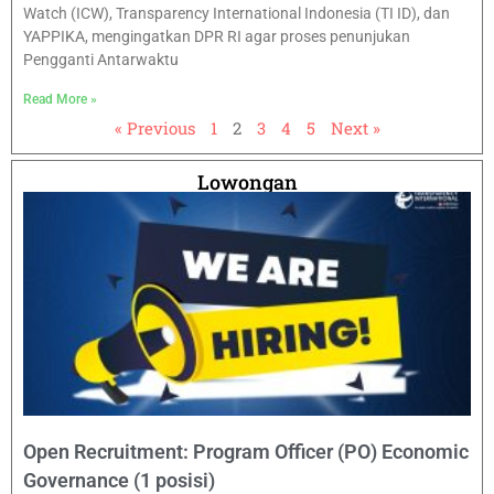
Watch (ICW), Transparency International Indonesia (TI ID), dan
YAPPIKA, mengingatkan DPR RI agar proses penunjukan
Pengganti Antarwaktu
Read More »
« Previous
1
2
3
4
5
Next »
Lowongan
Open Recruitment: Program Officer (PO) Economic
Governance (1 posisi)