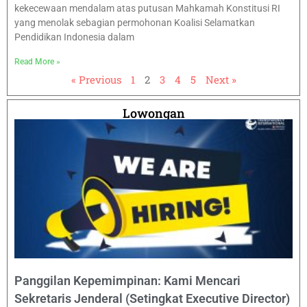
kekecewaan mendalam atas putusan Mahkamah Konstitusi RI
yang menolak sebagian permohonan Koalisi Selamatkan
Pendidikan Indonesia dalam
Read More »
« Previous
1
2
3
4
5
Next »
Lowongan
Panggilan Kepemimpinan: Kami Mencari
Sekretaris Jenderal (Setingkat Executive Director)