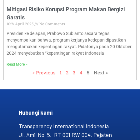
Mitigasi Risiko Korupsi Program Makan Bergizi
Garatis
10th April 2025
No Comments
Presiden ke delapan, Prabowo Subianto secara tegas
menyampaikan bahwa, program kerjanya kedepan dipastikan
mengutamakan kepentingan rakyat. Pidatonya pada 20 Oktober
2024 menyebutkan “kepentingan rakyat Indonesia
Read More »
« Previous
1
2
3
4
5
Next »
Hubungi kami​
Transparency International Indonesia
Jl. Amil No. 5, RT 001 RW 004, Pejaten