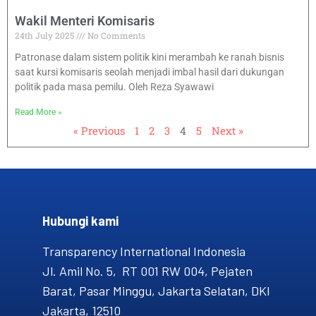
Wakil Menteri Komisaris
24th July 2025
No Comments
Patronase dalam sistem politik kini merambah ke ranah bisnis
saat kursi komisaris seolah menjadi imbal hasil dari dukungan
politik pada masa pemilu. Oleh Reza Syawawi
Read More »
« Previous
1
2
3
4
5
Next »
Hubungi kami​
Transparency International Indonesia
Jl. Amil No. 5, RT 001 RW 004, Pejaten
Barat, Pasar Minggu, Jakarta Selatan, DKI
Jakarta, 12510