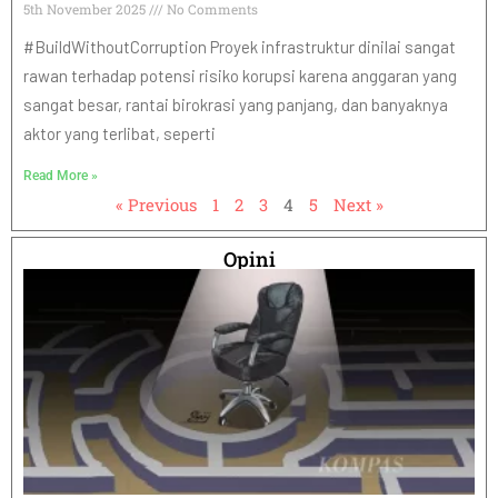
5th November 2025
No Comments
#BuildWithoutCorruption Proyek infrastruktur dinilai sangat
rawan terhadap potensi risiko korupsi karena anggaran yang
sangat besar, rantai birokrasi yang panjang, dan banyaknya
aktor yang terlibat, seperti
Read More »
« Previous
1
2
3
4
5
Next »
Opini