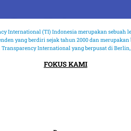
t Pengadilan)
cy International (TI) Indonesia merupakan sebuah l
enden yang berdiri sejak tahun 2000 dan merupakan 
V/2026 tentang Pengujian Materiil
Undang-Undang Nomor 17 Tahun 2025
 Transparency International yang berpusat di Berlin
un Anggaran 2026 terhadap Undang-
nesia Tahun 1945
FOKUS KAMI