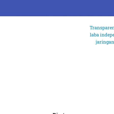
AMICUS CURIAE (Sahaba
Transparen
laba indep
Dalam Perkara Mahkamah Konstitusi Nomor 55/PUU-XXI
Pasal 22 Ayat (3) dan Penjelasan Pasal 22 Ayat (3) 
jaringan
tentang Anggaran Pendapatan dan Belanja Negara Tah
Undang Dasar Negara Republik Indo
Selengkapnya