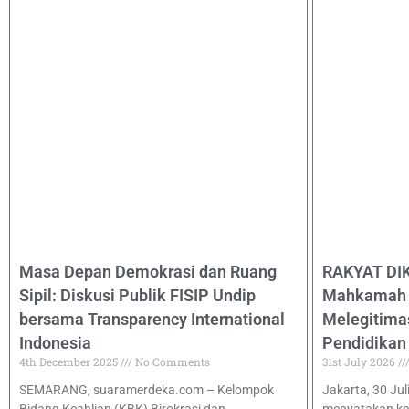
Masa Depan Demokrasi dan Ruang
RAKYAT DI
Sipil: Diskusi Publik FISIP Undip
Mahkamah K
bersama Transparency International
Melegitima
Indonesia
Pendidikan
4th December 2025
No Comments
31st July 2026
SEMARANG, suaramerdeka.com – Kelompok
Jakarta, 30 Ju