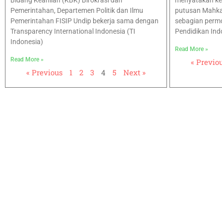
Bidang Keahlian (KBK) Birokrasi dan
menyatakan k
Pemerintahan, Departemen Politik dan Ilmu
putusan Mahka
Pemerintahan FISIP Undip bekerja sama dengan
sebagian perm
Transparency International Indonesia (TI
Pendidikan Ind
Indonesia)
Read More »
Read More »
« Previo
« Previous
1
2
3
4
5
Next »
Hubungi kami​
Transparency International Indonesia
Jl. Amil No. 5, RT 001 RW 004, Pejaten Barat,
Pasar Minggu, Jakarta Selatan, DKI Jakarta, 12510
(T) 021-2279 2806, 021-2279 2807
(E): info_at_ti.or.id