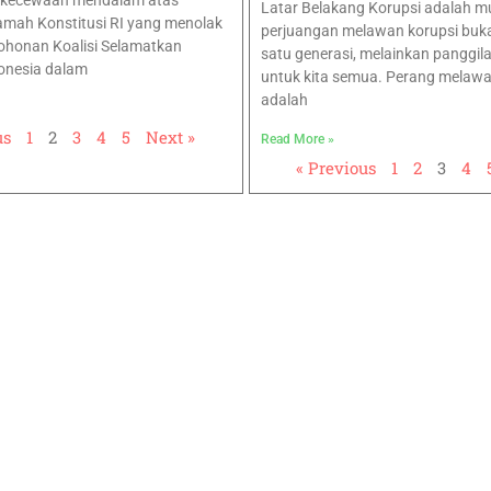
ekecewaan mendalam atas
Latar Belakang Korupsi adalah 
mah Konstitusi RI yang menolak
perjuangan melawan korupsi buk
ohonan Koalisi Selamatkan
satu generasi, melainkan panggil
onesia dalam
untuk kita semua. Perang melawa
adalah
us
1
2
3
4
5
Next »
Read More »
« Previous
1
2
3
4
Explore
Kelas Integritas
Kamu Bersih Aku pilih