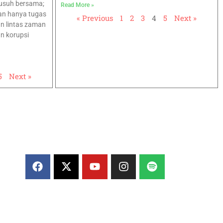
musuh bersama;
Read More »
an hanya tugas
« Previous
1
2
3
4
5
Next »
an lintas zaman
n korupsi
5
Next »
Ikuti kami