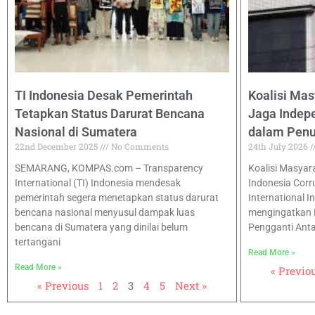
TI Indonesia Desak Pemerintah
Koalisi Mas
Tetapkan Status Darurat Bencana
Jaga Inde
Nasional di Sumatera
dalam Pen
22nd December 2025
No Comments
24th July 2026
SEMARANG, KOMPAS.com – Transparency
Koalisi Masyarak
International (TI) Indonesia mendesak
Indonesia Corr
pemerintah segera menetapkan status darurat
International I
bencana nasional menyusul dampak luas
mengingatkan 
bencana di Sumatera yang dinilai belum
Pengganti Ant
tertangani
Read More »
Read More »
« Previo
« Previous
1
2
3
4
5
Next »