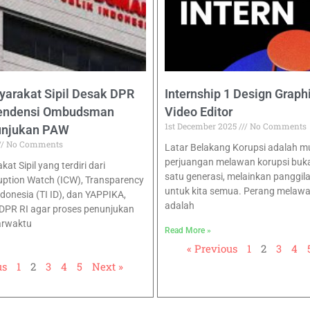
yarakat Sipil Desak DPR
Internship 1 Design Graph
pendensi Ombudsman
Video Editor
1st December 2025
No Comments
unjukan PAW
No Comments
Latar Belakang Korupsi adalah 
perjuangan melawan korupsi buk
at Sipil yang terdiri dari
satu generasi, melainkan panggil
uption Watch (ICW), Transparency
untuk kita semua. Perang melawa
ndonesia (TI ID), dan YAPPIKA,
adalah
DPR RI agar proses penunjukan
arwaktu
Read More »
« Previous
1
2
3
4
us
1
2
3
4
5
Next »