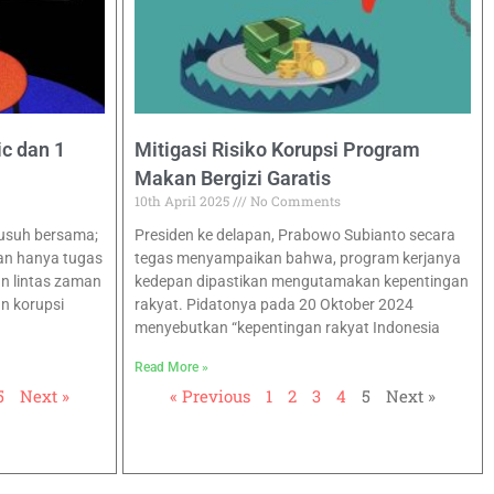
ic dan 1
Mitigasi Risiko Korupsi Program
Makan Bergizi Garatis
10th April 2025
No Comments
musuh bersama;
Presiden ke delapan, Prabowo Subianto secara
an hanya tugas
tegas menyampaikan bahwa, program kerjanya
an lintas zaman
kedepan dipastikan mengutamakan kepentingan
n korupsi
rakyat. Pidatonya pada 20 Oktober 2024
menyebutkan “kepentingan rakyat Indonesia
Read More »
5
Next »
« Previous
1
2
3
4
5
Next »