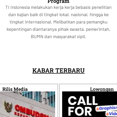
Program
aan ini belum cukup untuk menjawab
aan ini belum cukup untuk menjawab
aan ini belum cukup untuk menjawab
ngalami peningkatan korupsi akibat
ngalami peningkatan korupsi akibat
ngalami peningkatan korupsi akibat
TI Indonesia melakukan kerja kerja bebasis penelitian
anfaat akhir di balik saham emiten?
anfaat akhir di balik saham emiten?
anfaat akhir di balik saham emiten?
mpinannya.
mpinannya.
mpinannya.
dan kajian baik di tingkat lokal, nasional, hingga ke
tingkat internasional. Melibatkan para pemangku
kepentingan diantaranya pihak swasta, pemerintah,
BUMN dan masyarakat sipil.
KABAR TERBARU
Rilis Media
Lowongan