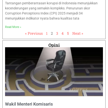
Tantangan pemberantasan korupsi di Indonesia menunjukkan
kecenderungan yang semakin kompleks. Penurunan skor
Corruption Perceptions Index (CPI) 2025 menjadi 34
menunjukkan indikator nyata bahwa kualitas tata
Read More »
« Previous
1
2
3
4
5
Next »
Opini
Wakil Menteri Komisaris