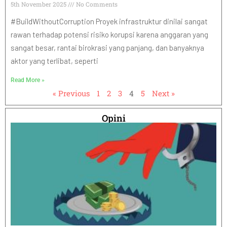
5th November 2025
No Comments
#BuildWithoutCorruption Proyek infrastruktur dinilai sangat
rawan terhadap potensi risiko korupsi karena anggaran yang
sangat besar, rantai birokrasi yang panjang, dan banyaknya
aktor yang terlibat, seperti
Read More »
« Previous
1
2
3
4
5
Next »
Opini