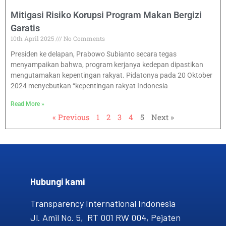
Mitigasi Risiko Korupsi Program Makan Bergizi
Garatis
10th April 2025
No Comments
Presiden ke delapan, Prabowo Subianto secara tegas
menyampaikan bahwa, program kerjanya kedepan dipastikan
mengutamakan kepentingan rakyat. Pidatonya pada 20 Oktober
2024 menyebutkan “kepentingan rakyat Indonesia
Read More »
« Previous
1
2
3
4
5
Next »
Hubungi kami​
Transparency International Indonesia
Jl. Amil No. 5, RT 001 RW 004, Pejaten