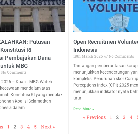
KALAHKAN: Putusan
Open Recruitmen Voluntee
onstitusi RI
Indonesia
18th March 2026
No Comments
si Pembajakan Dana
 untuk MBG
Tantangan pemberantasan korupsi
No Comments
menunjukkan kecenderungan yan
kompleks. Penurunan skor Corrup
li 2026 – Koalisi MBG Watch
Perceptions Index (CPI) 2025 men
ekecewaan mendalam atas
menunjukkan indikator nyata bah
mah Konstitusi RI yang menolak
tata
ohonan Koalisi Selamatkan
onesia dalam
Read More »
« Previous
1
2
3
4
us
1
2
3
4
5
Next »