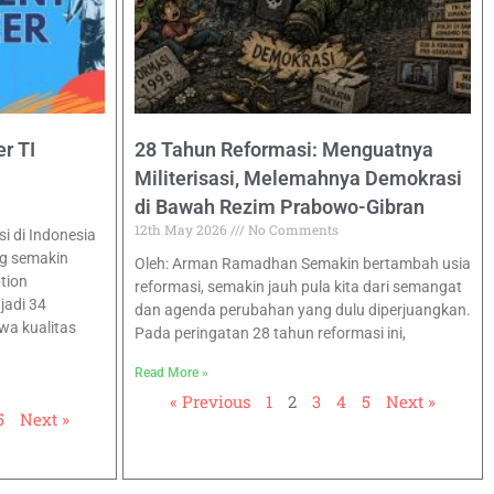
r TI
28 Tahun Reformasi: Menguatnya
Militerisasi, Melemahnya Demokrasi
di Bawah Rezim Prabowo-Gibran
12th May 2026
No Comments
 di Indonesia
g semakin
Oleh: Arman Ramadhan Semakin bertambah usia
tion
reformasi, semakin jauh pula kita dari semangat
jadi 34
dan agenda perubahan yang dulu diperjuangkan.
wa kualitas
Pada peringatan 28 tahun reformasi ini,
Read More »
« Previous
1
2
3
4
5
Next »
5
Next »