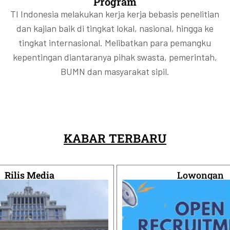
Program
aan ini belum cukup untuk menjawab
aan ini belum cukup untuk menjawab
aan ini belum cukup untuk menjawab
ngalami peningkatan korupsi akibat
ngalami peningkatan korupsi akibat
ngalami peningkatan korupsi akibat
TI Indonesia melakukan kerja kerja bebasis penelitian
anfaat akhir di balik saham emiten?
anfaat akhir di balik saham emiten?
anfaat akhir di balik saham emiten?
mpinannya.
mpinannya.
mpinannya.
dan kajian baik di tingkat lokal, nasional, hingga ke
tingkat internasional. Melibatkan para pemangku
kepentingan diantaranya pihak swasta, pemerintah,
BUMN dan masyarakat sipil.
KABAR TERBARU
Rilis Media
Lowongan