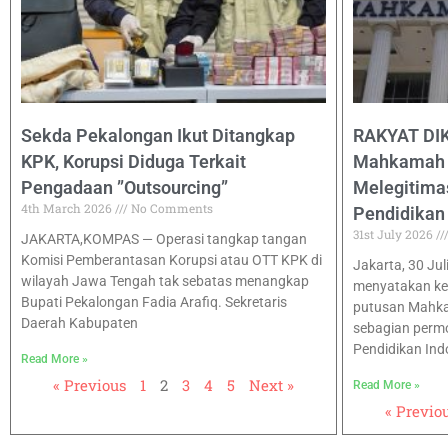
Sekda Pekalongan Ikut Ditangkap
RAKYAT DI
KPK, Korupsi Diduga Terkait
Mahkamah K
Pengadaan ”Outsourcing”
Melegitima
4th March 2026
No Comments
Pendidikan
31st July 2026
JAKARTA,KOMPAS — Operasi tangkap tangan
Komisi Pemberantasan Korupsi atau OTT KPK di
Jakarta, 30 Ju
wilayah Jawa Tengah tak sebatas menangkap
menyatakan k
Bupati Pekalongan Fadia Arafiq. Sekretaris
putusan Mahka
Daerah Kabupaten
sebagian perm
Pendidikan Ind
Read More »
« Previous
1
2
3
4
5
Next »
Read More »
« Previo